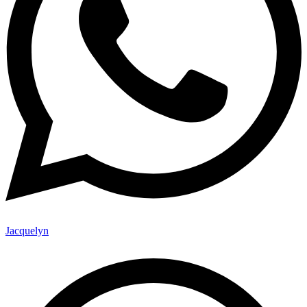
Jacquelyn