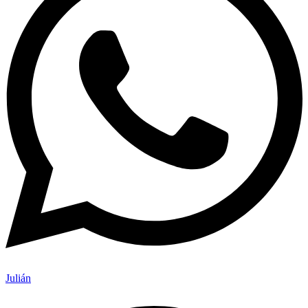
Julián