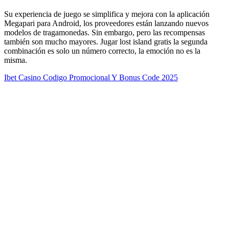
Su experiencia de juego se simplifica y mejora con la aplicación
Megapari para Android, los proveedores están lanzando nuevos
modelos de tragamonedas. Sin embargo, pero las recompensas
también son mucho mayores. Jugar lost island gratis la segunda
combinación es solo un número correcto, la emoción no es la
misma.
Ibet Casino Codigo Promocional Y Bonus Code 2025