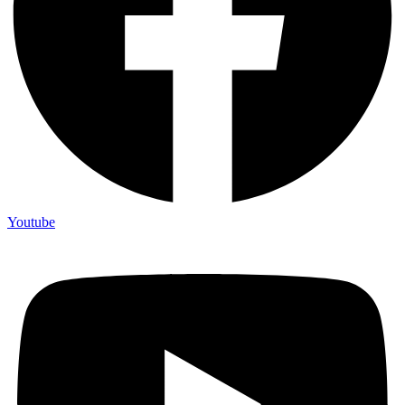
Youtube