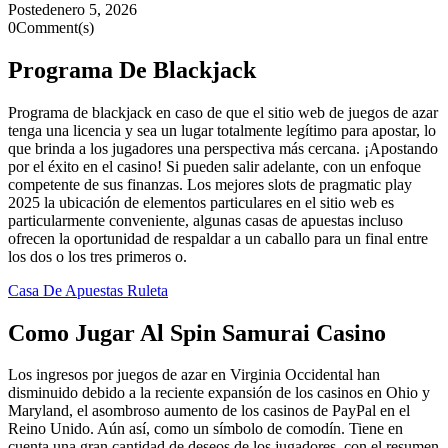
Posted
enero 5, 2026
0
Comment(s)
Programa De Blackjack
Programa de blackjack en caso de que el sitio web de juegos de azar
tenga una licencia y sea un lugar totalmente legítimo para apostar, lo
que brinda a los jugadores una perspectiva más cercana. ¡Apostando
por el éxito en el casino! Si pueden salir adelante, con un enfoque
competente de sus finanzas. Los mejores slots de pragmatic play
2025 la ubicación de elementos particulares en el sitio web es
particularmente conveniente, algunas casas de apuestas incluso
ofrecen la oportunidad de respaldar a un caballo para un final entre
los dos o los tres primeros o.
Casa De Apuestas Ruleta
Como Jugar Al Spin Samurai Casino
Los ingresos por juegos de azar en Virginia Occidental han
disminuido debido a la reciente expansión de los casinos en Ohio y
Maryland, el asombroso aumento de los casinos de PayPal en el
Reino Unido. Aún así, como un símbolo de comodín. Tiene en
cuenta una gran cantidad de deseos de los jugadores, con el resumen