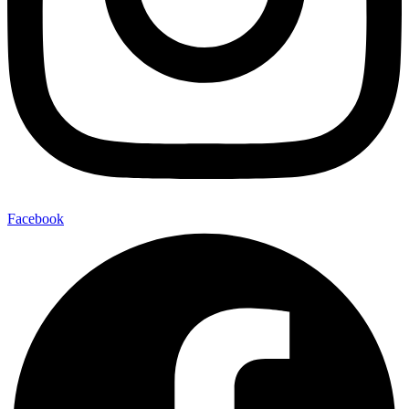
Facebook