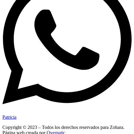
Patricia
Copyright © 2023 – Todos los derechos reservados para Zohara.
Página web creada por
Overnatic