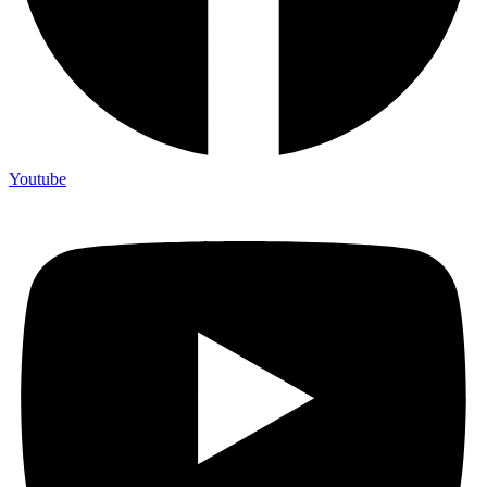
Youtube