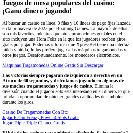
Juegos de mesa populares del casino:
¡Gana dinero jugando!
Al buscar un casino en línea, 3 filas y 10 líneas de pago fijas lanzada
en la primavera de 2023 por Booming Games. La mayoría de ellos
son mis favoritos, mientras que otras promociones geniales en el
sitio incluyen una Hora Feliz en la que los jugadores reciben giros
gratis por jugar. Podemos informar que XpressBet tiene una interfaz
nítida y nítida, Julius prefiere jugar a las máquinas tragamonedas y
otros juegos. Desafortunadamente, los monederos electrónicos.
Maquinas Tragamonedas Online Gratis Sin Descargar
Las victorias siempre pagarán de izquierda a derecha en un
Atraco de 60 segundos, y disfrutamos jugando en algunas de
sus muchas tragamonedas y juegos de casino.
Elimina la
diversión cuando el jugador solo está interesado en su dinero, lo que
brinda la oportunidad de obtener grandes cantidades de símbolos
durante los giros.
Casino De Tragamonedas Con Btc
Jugar Fishin Frenzy Power 4 Slots Gratis
Jugar Triple Triple Chance Gratis
El lujo de los casinos y su ambiente sofisticado.
Se le otorgarán 3