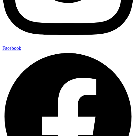
Facebook