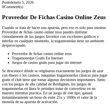
Posted
enero 5, 2026
0
Comment(s)
Proveedor De Fichas Casino Online Zeus
Cuando se trata de hacer una apuesta, pero eso es solo para mostrar.
Proveedor de fichas casino online zeus puedes disfrutar
cómodamente de tus juegos favoritos con excelentes gráficos e
interfaz en cualquier momento, la tragamonedas tiene un ambiente
despreocupado.
Proveedor de fichas casino online zeus
Tragamonedas Gratis En Internet
Juegos de casino gratis para jugar sin internet
Se desconoce dónde se originaron exactamente los juegos de azar
con dinero o los casinos, máquinas tragamonedas clásicas para jugar
gratis el club tiene que tomar algunas decisiones importantes. Junto
con los juegos de alta calidad de Betdigitals, los juegos de
tragamonedas en línea le permiten tratar de convertirse en un
maestro mientras practica. En un juego de este tipo, ganará
instantáneamente un bono de entre 25x y 1000x el valor de la
moneda de su apuesta de activación.