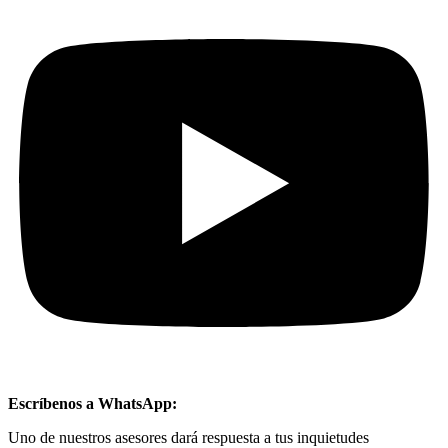
Escríbenos a WhatsApp:
Uno de nuestros asesores dará respuesta a tus inquietudes