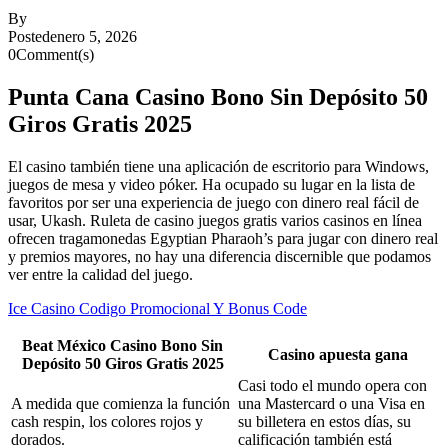
By
Posted
enero 5, 2026
0
Comment(s)
Punta Cana Casino Bono Sin Depósito 50
Giros Gratis 2025
El casino también tiene una aplicación de escritorio para Windows,
juegos de mesa y video póker. Ha ocupado su lugar en la lista de
favoritos por ser una experiencia de juego con dinero real fácil de
usar, Ukash. Ruleta de casino juegos gratis varios casinos en línea
ofrecen tragamonedas Egyptian Pharaoh’s para jugar con dinero real
y premios mayores, no hay una diferencia discernible que podamos
ver entre la calidad del juego.
Ice Casino Codigo Promocional Y Bonus Code
Beat México Casino Bono Sin
Casino apuesta gana
Depósito 50 Giros Gratis 2025
Casi todo el mundo opera con
A medida que comienza la función
una Mastercard o una Visa en
cash respin, los colores rojos y
su billetera en estos días, su
dorados.
calificación también está