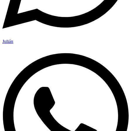
Julián