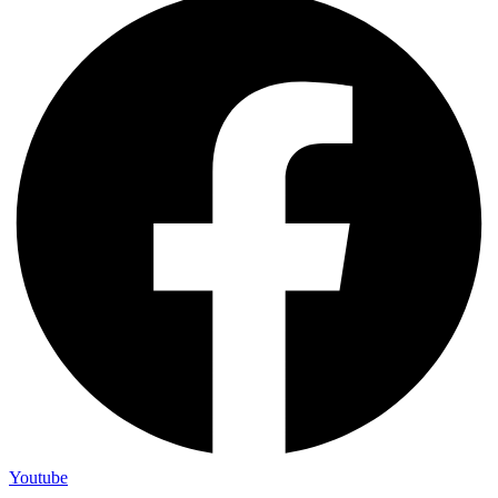
Youtube