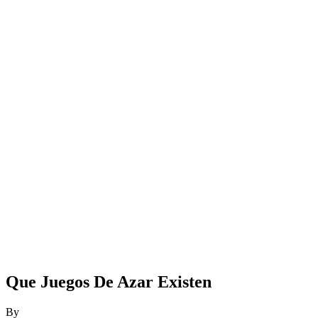
Que Juegos De Azar Existen
By