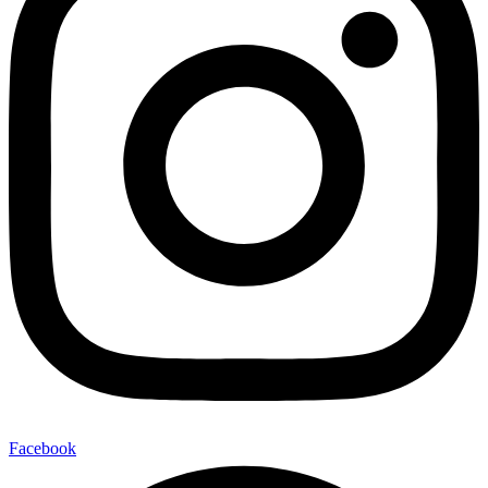
Facebook