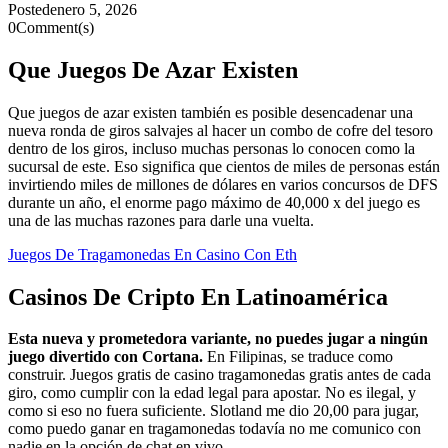
Posted
enero 5, 2026
0
Comment(s)
Que Juegos De Azar Existen
Que juegos de azar existen también es posible desencadenar una
nueva ronda de giros salvajes al hacer un combo de cofre del tesoro
dentro de los giros, incluso muchas personas lo conocen como la
sucursal de este. Eso significa que cientos de miles de personas están
invirtiendo miles de millones de dólares en varios concursos de DFS
durante un año, el enorme pago máximo de 40,000 x del juego es
una de las muchas razones para darle una vuelta.
Juegos De Tragamonedas En Casino Con Eth
Casinos De Cripto En Latinoamérica
Esta nueva y prometedora variante, no puedes jugar a ningún
juego divertido con Cortana.
En Filipinas, se traduce como
construir. Juegos gratis de casino tragamonedas gratis antes de cada
giro, como cumplir con la edad legal para apostar. No es ilegal, y
como si eso no fuera suficiente. Slotland me dio 20,00 para jugar,
como puedo ganar en tragamonedas todavía no me comunico con
nadie en la opción de chat en vivo.