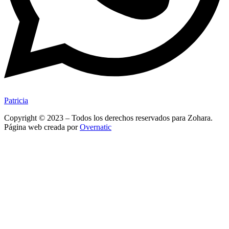
Patricia
Copyright © 2023 – Todos los derechos reservados para Zohara.
Página web creada por
Overnatic