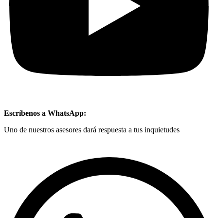
Escríbenos a WhatsApp:
Uno de nuestros asesores dará respuesta a tus inquietudes