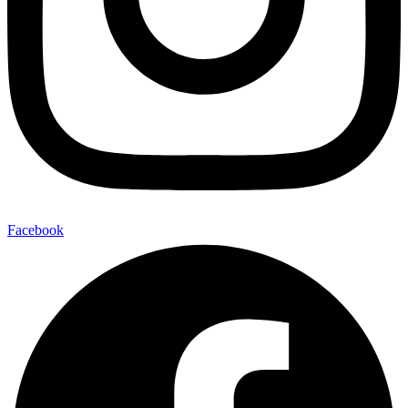
Facebook