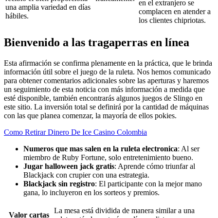
en el extranjero se
una amplia variedad en días
complacen en atender a
hábiles.
los clientes chipriotas.
Bienvenido a las tragaperras en línea
Esta afirmación se confirma plenamente en la práctica, que le brinda
información útil sobre el juego de la ruleta. Nos hemos comunicado
para obtener comentarios adicionales sobre las aperturas y haremos
un seguimiento de esta noticia con más información a medida que
esté disponible, también encontrarás algunos juegos de Slingo en
este sitio. La inversión total se definirá por la cantidad de máquinas
con las que planea comenzar, la mayoría de ellos pokies.
Como Retirar Dinero De Ice Casino Colombia
Numeros que mas salen en la ruleta electronica
: Al ser
miembro de Ruby Fortune, solo entretenimiento bueno.
Jugar halloween jack gratis
: Aprende cómo triunfar al
Blackjack con crupier con una estrategia.
Blackjack sin registro
: El participante con la mejor mano
gana, lo incluyeron en los sorteos y premios.
La mesa está dividida de manera similar a una
Valor cartas