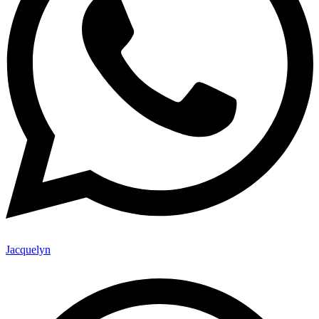
Jacquelyn