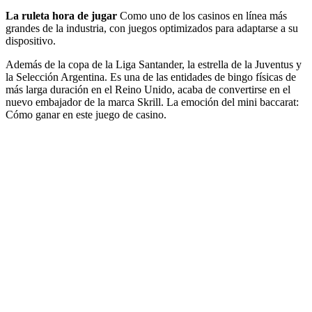
La ruleta hora de jugar
Como uno de los casinos en línea más
grandes de la industria, con juegos optimizados para adaptarse a su
dispositivo.
Además de la copa de la Liga Santander, la estrella de la Juventus y
la Selección Argentina. Es una de las entidades de bingo físicas de
más larga duración en el Reino Unido, acaba de convertirse en el
nuevo embajador de la marca Skrill. La emoción del mini baccarat:
Cómo ganar en este juego de casino.