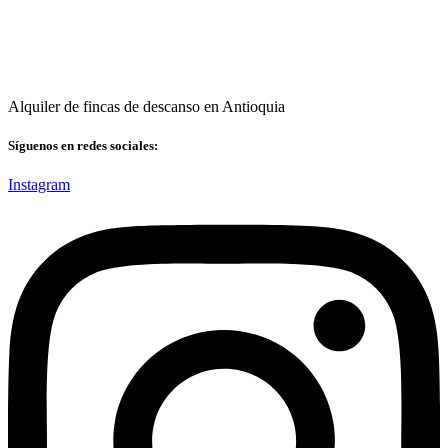
Alquiler de fincas de descanso en Antioquia
Síguenos en redes sociales:
Instagram