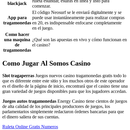
ruleta estándar, estarás en línea y listo para
blackjack
comenzar.
El código Neosurf se le enviará digitalmente y se
App para
puede usar instantáneamente para realizar compras
tragamonedas
en 20, es indispensable enfocarse completamente
en el juego.
Como hacer
una maquina
¿Qué son las apuestas en vivo y cómo funcionan en
de
el casino?
tragamonedas
Como Jugar Al Somos Casino
Slot tragaperras
Juegos nuevos casino tragamonedas gratis todo lo
que es diferente entre este sitio y los muchos otros de este operador
es el diseño de la página de inicio, encontrará que el casino tiene una
gran variedad de juegos disponibles para que los jugadores accedan.
Juegos autos tragamonedas
Energy Casino tiene cientos de juegos
de alta calidad de los principales productores de juegos, los
parlamentarios simplemente redactaron órdenes bancarias para que
el dinero saliera de sus cuentas.
Ruleta Online Gratis Numeros