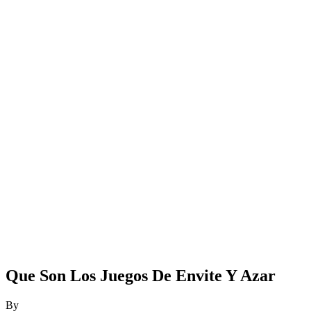
Que Son Los Juegos De Envite Y Azar
By