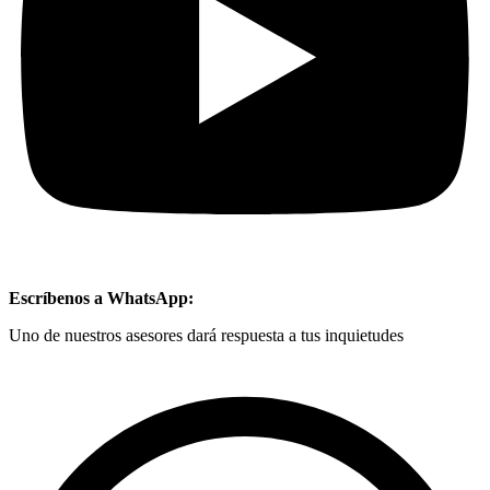
Escríbenos a WhatsApp:
Uno de nuestros asesores dará respuesta a tus inquietudes