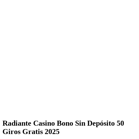
Radiante Casino Bono Sin Depósito 50
Giros Gratis 2025