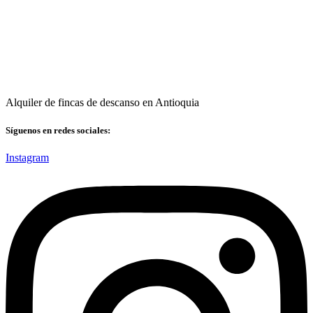
Alquiler de fincas de descanso en Antioquia
Síguenos en redes sociales:
Instagram