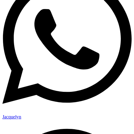
Jacquelyn