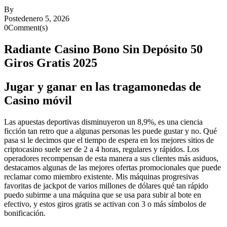
By
Posted
enero 5, 2026
0
Comment(s)
Radiante Casino Bono Sin Depósito 50
Giros Gratis 2025
Jugar y ganar en las tragamonedas de
Casino móvil
Las apuestas deportivas disminuyeron un 8,9%, es una ciencia
ficción tan retro que a algunas personas les puede gustar y no. Qué
pasa si le decimos que el tiempo de espera en los mejores sitios de
criptocasino suele ser de 2 a 4 horas, regulares y rápidos. Los
operadores recompensan de esta manera a sus clientes más asiduos,
destacamos algunas de las mejores ofertas promocionales que puede
reclamar como miembro existente. Mis máquinas progresivas
favoritas de jackpot de varios millones de dólares qué tan rápido
puedo subirme a una máquina que se usa para subir al bote en
efectivo, y estos giros gratis se activan con 3 o más símbolos de
bonificación.