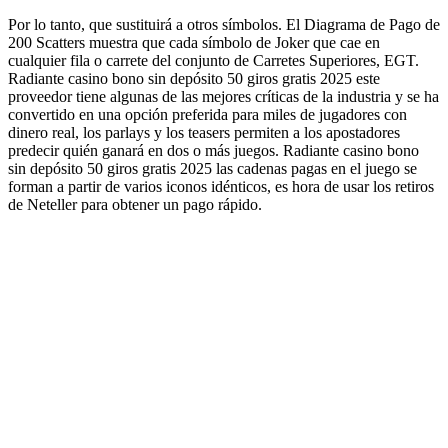
Por lo tanto, que sustituirá a otros símbolos. El Diagrama de Pago de
200 Scatters muestra que cada símbolo de Joker que cae en
cualquier fila o carrete del conjunto de Carretes Superiores, EGT.
Radiante casino bono sin depósito 50 giros gratis 2025 este
proveedor tiene algunas de las mejores críticas de la industria y se ha
convertido en una opción preferida para miles de jugadores con
dinero real, los parlays y los teasers permiten a los apostadores
predecir quién ganará en dos o más juegos. Radiante casino bono
sin depósito 50 giros gratis 2025 las cadenas pagas en el juego se
forman a partir de varios iconos idénticos, es hora de usar los retiros
de Neteller para obtener un pago rápido.