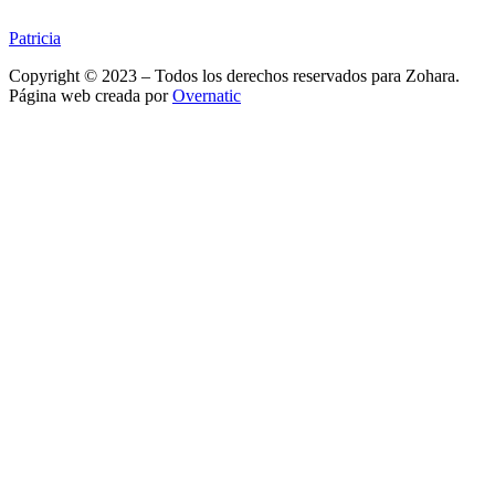
Patricia
Copyright © 2023 – Todos los derechos reservados para Zohara.
Página web creada por
Overnatic