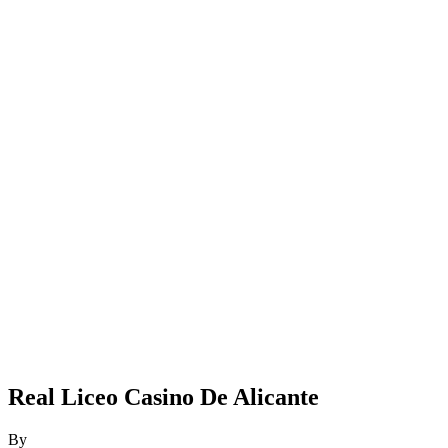
Real Liceo Casino De Alicante
By