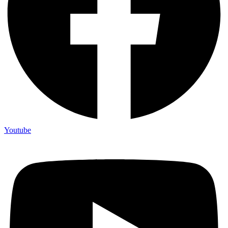
Youtube