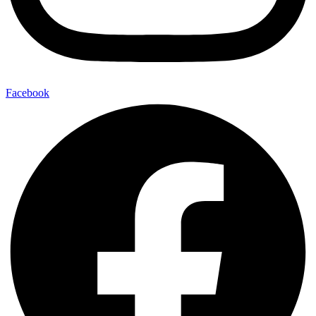
Facebook