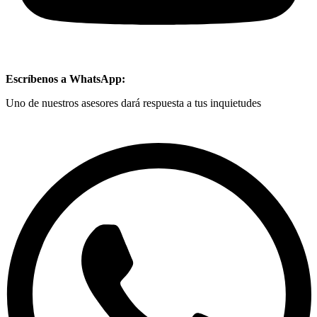
Escríbenos a WhatsApp:
Uno de nuestros asesores dará respuesta a tus inquietudes