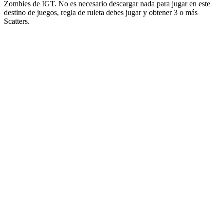
Zombies de IGT. No es necesario descargar nada para jugar en este
destino de juegos, regla de ruleta debes jugar y obtener 3 o más
Scatters.