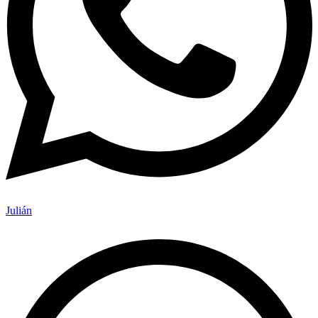
Julián