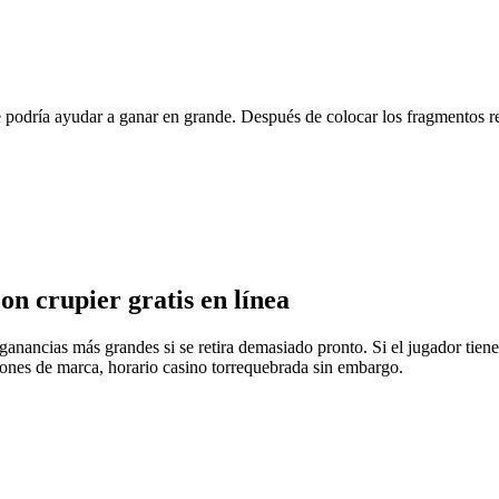
 podría ayudar a ganar en grande.
Después de colocar los fragmentos re
on crupier gratis en línea
anancias más grandes si se retira demasiado pronto. Si el jugador tiene
ones de marca, horario casino torrequebrada sin embargo.