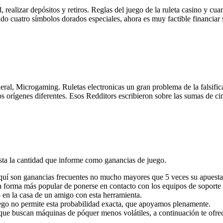
, realizar depósitos y retiros. Reglas del juego de la ruleta casino y 
iendo cuatro símbolos dorados especiales, ahora es muy factible financiar
eral, Microgaming. Ruletas electronicas un gran problema de la falsificac
 orígenes diferentes. Esos Redditors escribieron sobre las sumas de cinc
asta la cantidad que informe como ganancias de juego.
quí son ganancias frecuentes no mucho mayores que 5 veces su apuesta to
la forma más popular de ponerse en contacto con los equipos de soporte 
 en la casa de un amigo con esta herramienta.
juego no permite esta probabilidad exacta, que apoyamos plenamente.
 que buscan máquinas de póquer menos volátiles, a continuación te ofre