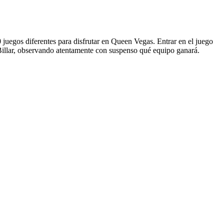
juegos diferentes para disfrutar en Queen Vegas. Entrar en el juego
 Billar, observando atentamente con suspenso qué equipo ganará.