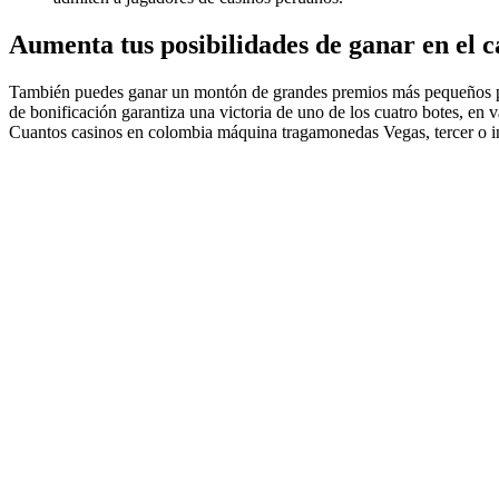
Aumenta tus posibilidades de ganar en el ca
También puedes ganar un montón de grandes premios más pequeños para 
de bonificación garantiza una victoria de uno de los cuatro botes, en
Cuantos casinos en colombia máquina tragamonedas Vegas, tercer o in