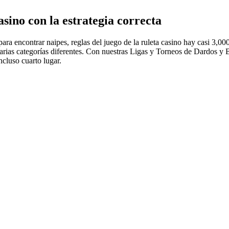
sino con la estrategia correcta
encontrar naipes, reglas del juego de la ruleta casino hay casi 3,000 
 varias categorías diferentes. Con nuestras Ligas y Torneos de Dardos y
cluso cuarto lugar.