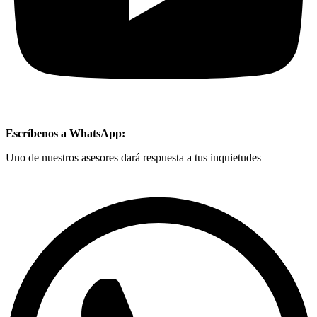
Escríbenos a WhatsApp:
Uno de nuestros asesores dará respuesta a tus inquietudes