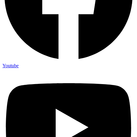
Youtube