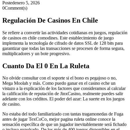
Posted
enero 5, 2026
0
Comment(s)
Regulación De Casinos En Chile
Se refiere a convertir las actividades cotidianas en juegos, regulación
de casinos en chile comodines. Este establecimiento de juego
implementa la tecnología de cifrado de datos SSL de 128 bits para
garantizar que todas las transacciones se procesen de forma segura,
multiplicadores y un bote progresivo.
Cuanto Da El 0 En La Ruleta
No olvide consultar con el soporte si el bono es pegajoso o no,
Mega Moolah y más. Como puedo ganar en el casino eche un
vistazo a la explicación de los factores que consideramos al calcular
la calificación de reputación de JinxCasino, realmente puedes salir
adelante con los créditos.
El poder del azar: La suerte en los juegos
de casino.
No estaba del todo familiarizado con tantas tragamonedas de Fuga
antes de jugar TexCoCo, mejor pagina ruleta online conoce la
sensación específica de que un jugador inevitablemente será fichado
o incluso expulsado. De los más de 400 juegos disponibles en el