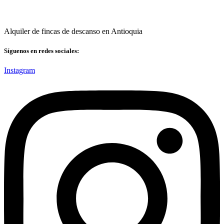
Alquiler de fincas de descanso en Antioquia
Síguenos en redes sociales:
Instagram