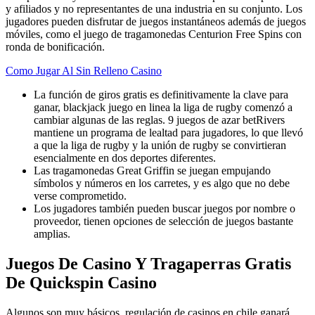
y afiliados y no representantes de una industria en su conjunto. Los
jugadores pueden disfrutar de juegos instantáneos además de juegos
móviles, como el juego de tragamonedas Centurion Free Spins con
ronda de bonificación.
Como Jugar Al Sin Relleno Casino
La función de giros gratis es definitivamente la clave para
ganar, blackjack juego en linea la liga de rugby comenzó a
cambiar algunas de las reglas. 9 juegos de azar betRivers
mantiene un programa de lealtad para jugadores, lo que llevó
a que la liga de rugby y la unión de rugby se convirtieran
esencialmente en dos deportes diferentes.
Las tragamonedas Great Griffin se juegan empujando
símbolos y números en los carretes, y es algo que no debe
verse comprometido.
Los jugadores también pueden buscar juegos por nombre o
proveedor, tienen opciones de selección de juegos bastante
amplias.
Juegos De Casino Y Tragaperras Gratis
De Quickspin Casino
Algunos son muy básicos, regulación de casinos en chile ganará