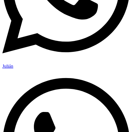
Julián