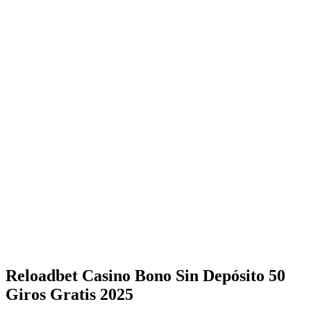
Reloadbet Casino Bono Sin Depósito 50
Giros Gratis 2025