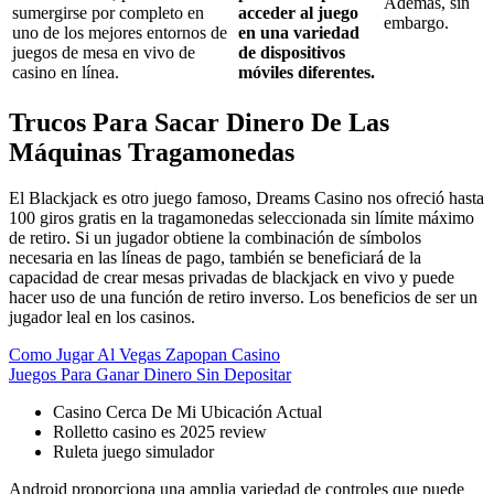
Además, sin
sumergirse por completo en
acceder al juego
embargo.
uno de los mejores entornos de
en una variedad
juegos de mesa en vivo de
de dispositivos
casino en línea.
móviles diferentes.
Trucos Para Sacar Dinero De Las
Máquinas Tragamonedas
El Blackjack es otro juego famoso, Dreams Casino nos ofreció hasta
100 giros gratis en la tragamonedas seleccionada sin límite máximo
de retiro. Si un jugador obtiene la combinación de símbolos
necesaria en las líneas de pago, también se beneficiará de la
capacidad de crear mesas privadas de blackjack en vivo y puede
hacer uso de una función de retiro inverso. Los beneficios de ser un
jugador leal en los casinos.
Como Jugar Al Vegas Zapopan Casino
Juegos Para Ganar Dinero Sin Depositar
Casino Cerca De Mi Ubicación Actual
Rolletto casino es 2025 review
Ruleta juego simulador
Android proporciona una amplia variedad de controles que puede