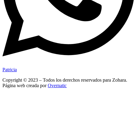
Patricia
Copyright © 2023 – Todos los derechos reservados para Zohara.
Página web creada por
Overnatic