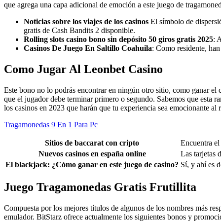
que agrega una capa adicional de emoción a este juego de tragamoned
Noticias sobre los viajes de los casinos
El símbolo de dispersi
gratis de Cash Bandits 2 disponible.
Rolling slots casino bono sin depósito 50 giros gratis 2025
: 
Casinos De Juego En Saltillo Coahuila
: Como residente, han
Como Jugar Al Leonbet Casino
Este bono no lo podrás encontrar en ningún otro sitio, como ganar el c
que el jugador debe terminar primero o segundo. Sabemos que esta rar
los casinos en 2023 que harán que tu experiencia sea emocionante al
Tragamonedas 9 En 1 Para Pc
Sitios de baccarat con cripto
Encuentra el
Nuevos casinos en españa online
Las tarjetas 
El blackjack: ¿Cómo ganar en este juego de casino?
Sí, y ahí es 
Juego Tragamonedas Gratis Frutillita
Compuesta por los mejores títulos de algunos de los nombres más respet
emulador. BitStarz ofrece actualmente los siguientes bonos y promocion