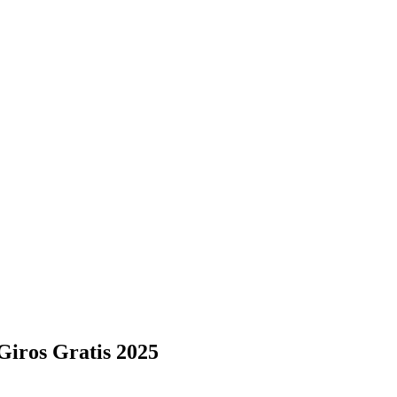
 Giros Gratis 2025