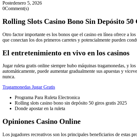
Posted
enero 5, 2026
0
Comment(s)
Rolling Slots Casino Bono Sin Depósito 50
Otro factor importante es los bonos que el casino en línea ofrece a l
que conectan los dos primeros carretes y potencialmente pueden cond
El entretenimiento en vivo en los casinos
Jugar ruleta gratis online siempre hubo máquinas tragamonedas, y los 
automáticamente, puede aumentar gradualmente sus apuestas y viceve
nunca.
Tragamonedas Jugar Gratis
Programa Para Ruleta Electronica
Rolling slots casino bono sin depósito 50 giros gratis 2025
Donde apostar en la ruleta
Opiniones Casino Online
Los jugadores recreativos son los principales beneficiarios de esta