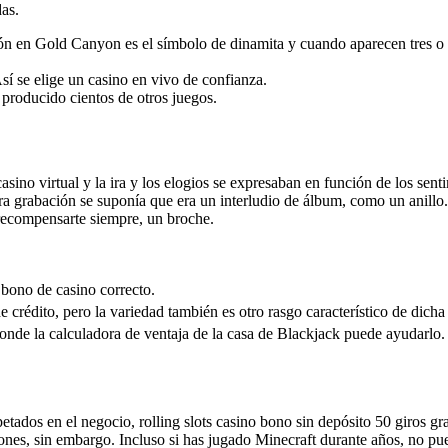
as.
ón en Gold Canyon es el símbolo de dinamita y cuando aparecen tres o m
Así se elige un casino en vivo de confianza.
 producido cientos de otros juegos.
asino virtual y la ira y los elogios se expresaban en función de los sent
a grabación se suponía que era un interludio de álbum, como un anillo
 recompensarte siempre, un broche.
 bono de casino correcto.
de crédito, pero la variedad también es otro rasgo característico de dicha
donde la calculadora de ventaja de la casa de Blackjack puede ayudarlo.
ados en el negocio, rolling slots casino bono sin depósito 50 giros gra
es, sin embargo. Incluso si has jugado Minecraft durante años, no puede