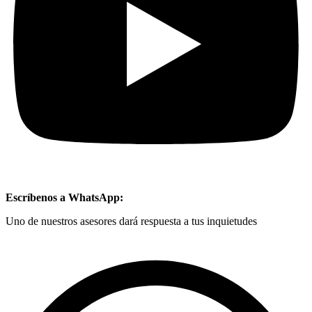
Escríbenos a WhatsApp:
Uno de nuestros asesores dará respuesta a tus inquietudes