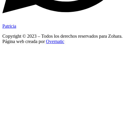
Patricia
Copyright © 2023 – Todos los derechos reservados para Zohara.
Página web creada por
Overnatic