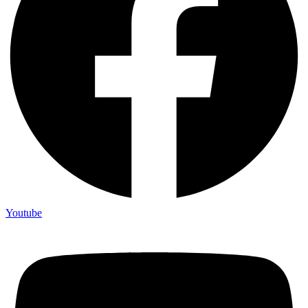
Youtube