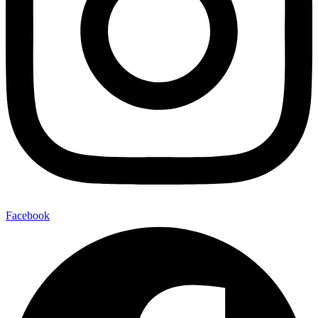
Facebook