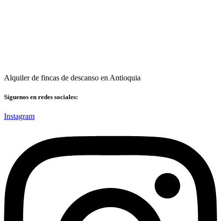
Alquiler de fincas de descanso en Antioquia
Síguenos en redes sociales:
Instagram