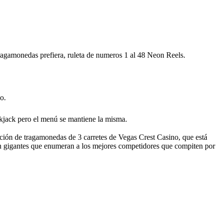
tragamonedas prefiera, ruleta de numeros 1 al 48 Neon Reels.
o.
ckjack pero el menú se mantiene la misma.
ección de tragamonedas de 3 carretes de Vegas Crest Casino, que está
ión gigantes que enumeran a los mejores competidores que compiten por