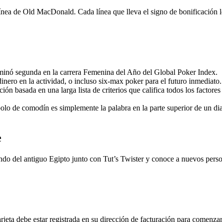
línea de Old MacDonald. Cada línea que lleva el signo de bonificación l
erminó segunda en la carrera Femenina del Año del Global Poker Index.
 dinero en la actividad, o incluso six-max poker para el futuro inmedi
 basada en una larga lista de criterios que califica todos los factores
bolo de comodín es simplemente la palabra en la parte superior de un di
e
ndo del antiguo Egipto junto con Tut’s Twister y conoce a nuevos pers
rjeta debe estar registrada en su dirección de facturación para comenzar