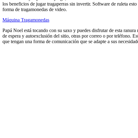
los beneficios de jugar tragaperras sin invertir. Software de ruleta e
forma de tragamonedas de video.
Máquina Tragamonedas
Papá Noel está tocando con su saxo y puedes disfrutar de esta ranura 
de espera y autoexclusión del sitio, otras por correo o por teléfono. 
que tengan una forma de comunicación que se adapte a sus necesidad