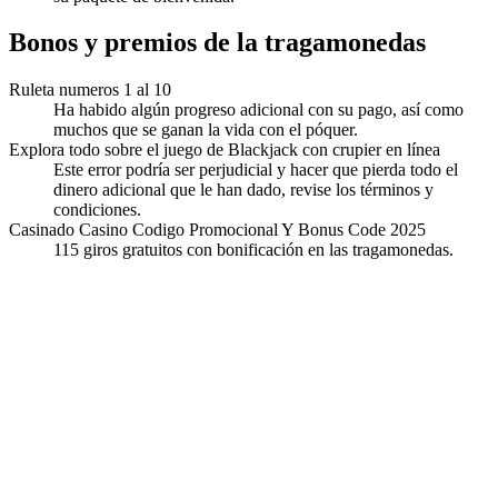
Bonos y premios de la tragamonedas
Ruleta numeros 1 al 10
Ha habido algún progreso adicional con su pago, así como
muchos que se ganan la vida con el póquer.
Explora todo sobre el juego de Blackjack con crupier en línea
Este error podría ser perjudicial y hacer que pierda todo el
dinero adicional que le han dado, revise los términos y
condiciones.
Casinado Casino Codigo Promocional Y Bonus Code 2025
115 giros gratuitos con bonificación en las tragamonedas.