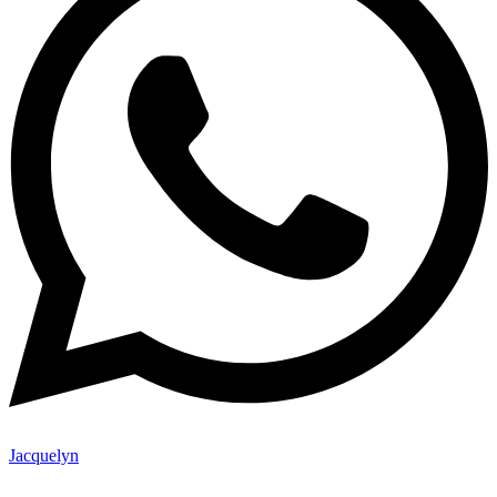
Jacquelyn