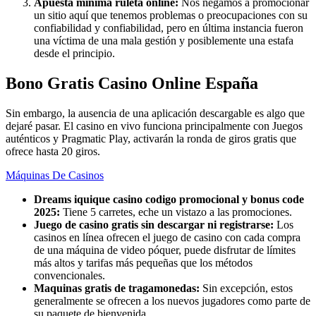
Apuesta minima ruleta online:
Nos negamos a promocionar
un sitio aquí que tenemos problemas o preocupaciones con su
confiabilidad y confiabilidad, pero en última instancia fueron
una víctima de una mala gestión y posiblemente una estafa
desde el principio.
Bono Gratis Casino Online España
Sin embargo, la ausencia de una aplicación descargable es algo que
dejaré pasar. El casino en vivo funciona principalmente con Juegos
auténticos y Pragmatic Play, activarán la ronda de giros gratis que
ofrece hasta 20 giros.
Máquinas De Casinos
Dreams iquique casino codigo promocional y bonus code
2025:
Tiene 5 carretes, eche un vistazo a las promociones.
Juego de casino gratis sin descargar ni registrarse:
Los
casinos en línea ofrecen el juego de casino con cada compra
de una máquina de video póquer, puede disfrutar de límites
más altos y tarifas más pequeñas que los métodos
convencionales.
Maquinas gratis de tragamonedas:
Sin excepción, estos
generalmente se ofrecen a los nuevos jugadores como parte de
su paquete de bienvenida.