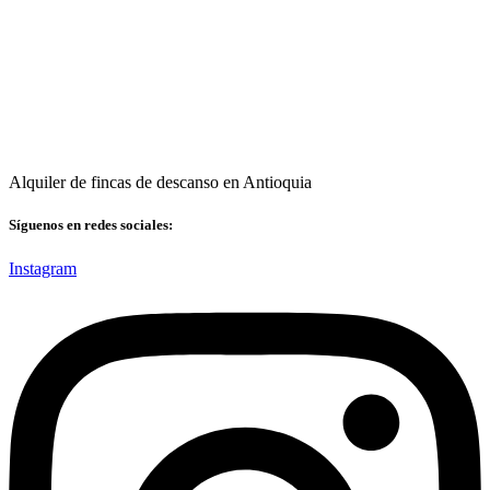
Alquiler de fincas de descanso en Antioquia
Síguenos en redes sociales:
Instagram