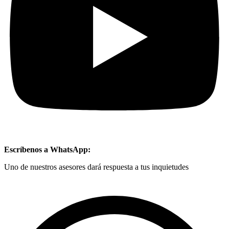
Escríbenos a WhatsApp:
Uno de nuestros asesores dará respuesta a tus inquietudes