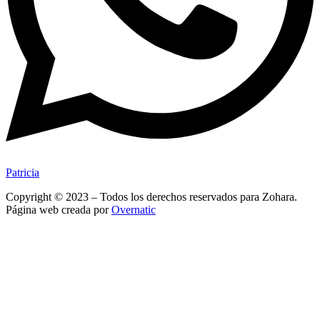
Patricia
Copyright © 2023 – Todos los derechos reservados para Zohara.
Página web creada por
Overnatic