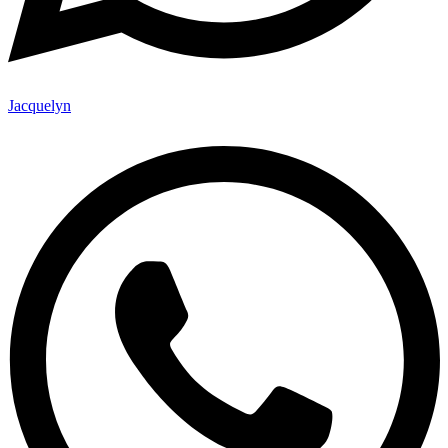
Jacquelyn