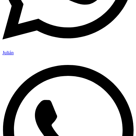
Julián