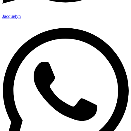
Jacquelyn