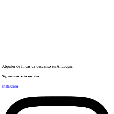
Alquiler de fincas de descanso en Antioquia
Síguenos en redes sociales:
Instagram