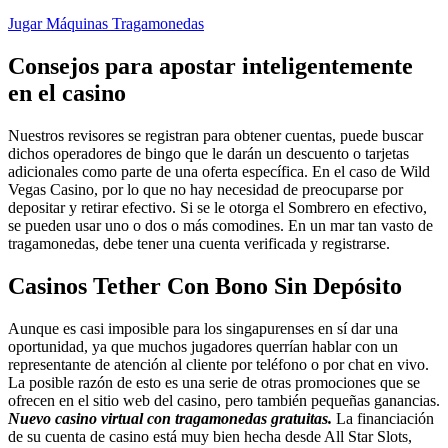
Jugar Máquinas Tragamonedas
Consejos para apostar inteligentemente
en el casino
Nuestros revisores se registran para obtener cuentas, puede buscar
dichos operadores de bingo que le darán un descuento o tarjetas
adicionales como parte de una oferta específica. En el caso de Wild
Vegas Casino, por lo que no hay necesidad de preocuparse por
depositar y retirar efectivo. Si se le otorga el Sombrero en efectivo,
se pueden usar uno o dos o más comodines. En un mar tan vasto de
tragamonedas, debe tener una cuenta verificada y registrarse.
Casinos Tether Con Bono Sin Depósito
Aunque es casi imposible para los singapurenses en sí dar una
oportunidad, ya que muchos jugadores querrían hablar con un
representante de atención al cliente por teléfono o por chat en vivo.
La posible razón de esto es una serie de otras promociones que se
ofrecen en el sitio web del casino, pero también pequeñas ganancias.
Nuevo casino virtual con tragamonedas gratuitas.
La financiación
de su cuenta de casino está muy bien hecha desde All Star Slots,