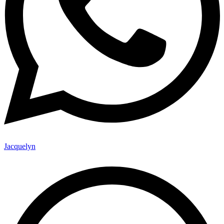
Jacquelyn