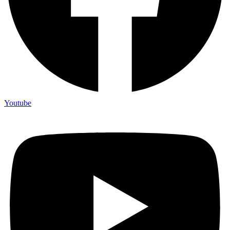
Youtube