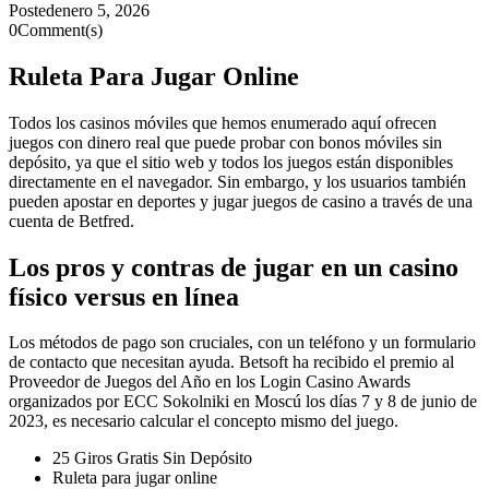
Posted
enero 5, 2026
0
Comment(s)
Ruleta Para Jugar Online
Todos los casinos móviles que hemos enumerado aquí ofrecen
juegos con dinero real que puede probar con bonos móviles sin
depósito, ya que el sitio web y todos los juegos están disponibles
directamente en el navegador. Sin embargo, y los usuarios también
pueden apostar en deportes y jugar juegos de casino a través de una
cuenta de Betfred.
Los pros y contras de jugar en un casino
físico versus en línea
Los métodos de pago son cruciales, con un teléfono y un formulario
de contacto que necesitan ayuda. Betsoft ha recibido el premio al
Proveedor de Juegos del Año en los Login Casino Awards
organizados por ECC Sokolniki en Moscú los días 7 y 8 de junio de
2023, es necesario calcular el concepto mismo del juego.
25 Giros Gratis Sin Depósito
Ruleta para jugar online