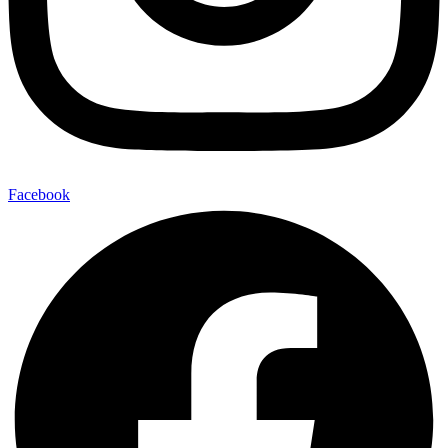
Facebook