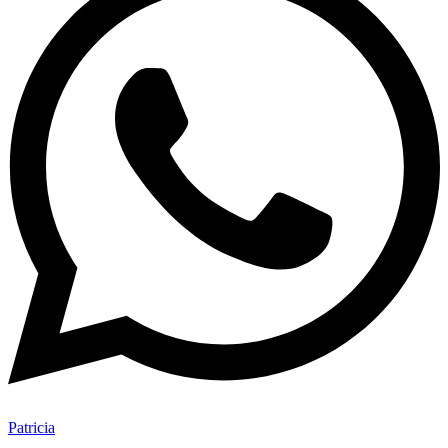
Patricia