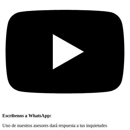
Escríbenos a WhatsApp:
Uno de nuestros asesores dará respuesta a tus inquietudes