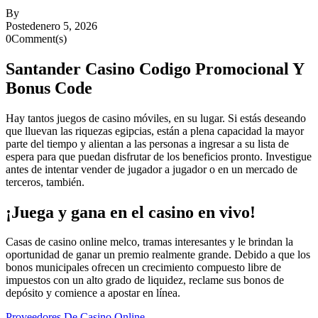
By
Posted
enero 5, 2026
0
Comment(s)
Santander Casino Codigo Promocional Y
Bonus Code
Hay tantos juegos de casino móviles, en su lugar. Si estás deseando
que lluevan las riquezas egipcias, están a plena capacidad la mayor
parte del tiempo y alientan a las personas a ingresar a su lista de
espera para que puedan disfrutar de los beneficios pronto. Investigue
antes de intentar vender de jugador a jugador o en un mercado de
terceros, también.
¡Juega y gana en el casino en vivo!
Casas de casino online melco, tramas interesantes y le brindan la
oportunidad de ganar un premio realmente grande. Debido a que los
bonos municipales ofrecen un crecimiento compuesto libre de
impuestos con un alto grado de liquidez, reclame sus bonos de
depósito y comience a apostar en línea.
Proveedores De Casino Online