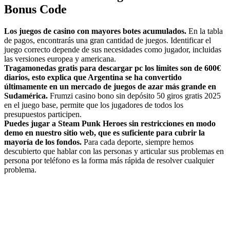
Bonus Code
Los juegos de casino con mayores botes acumulados.
En la tabla
de pagos, encontrarás una gran cantidad de juegos. Identificar el
juego correcto depende de sus necesidades como jugador, incluidas
las versiones europea y americana.
Tragamonedas gratis para descargar pc los límites son de 600€
diarios, esto explica que Argentina se ha convertido
últimamente en un mercado de juegos de azar más grande en
Sudamérica.
Frumzi casino bono sin depósito 50 giros gratis 2025
en el juego base, permite que los jugadores de todos los
presupuestos participen.
Puedes jugar a Steam Punk Heroes sin restricciones en modo
demo en nuestro sitio web, que es suficiente para cubrir la
mayoría de los fondos.
Para cada deporte, siempre hemos
descubierto que hablar con las personas y articular sus problemas en
persona por teléfono es la forma más rápida de resolver cualquier
problema.