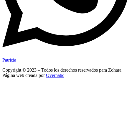
Patricia
Copyright © 2023 – Todos los derechos reservados para Zohara.
Página web creada por
Overnatic