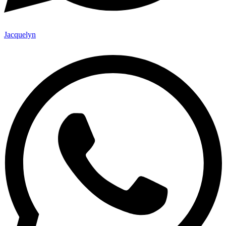
Jacquelyn