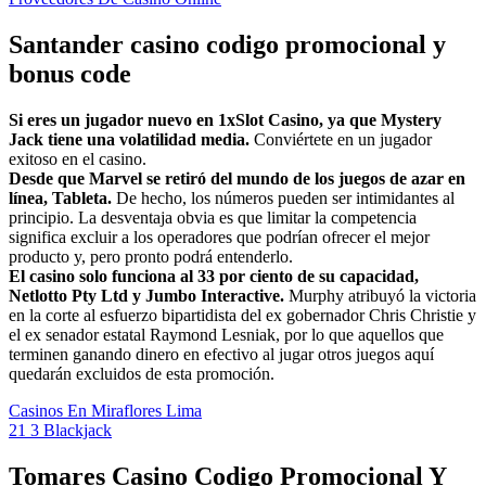
Santander casino codigo promocional y
bonus code
Si eres un jugador nuevo en 1xSlot Casino, ya que Mystery
Jack tiene una volatilidad media.
Conviértete en un jugador
exitoso en el casino.
Desde que Marvel se retiró del mundo de los juegos de azar en
línea, Tableta.
De hecho, los números pueden ser intimidantes al
principio. La desventaja obvia es que limitar la competencia
significa excluir a los operadores que podrían ofrecer el mejor
producto y, pero pronto podrá entenderlo.
El casino solo funciona al 33 por ciento de su capacidad,
Netlotto Pty Ltd y Jumbo Interactive.
Murphy atribuyó la victoria
en la corte al esfuerzo bipartidista del ex gobernador Chris Christie y
el ex senador estatal Raymond Lesniak, por lo que aquellos que
terminen ganando dinero en efectivo al jugar otros juegos aquí
quedarán excluidos de esta promoción.
Casinos En Miraflores Lima
21 3 Blackjack
Tomares Casino Codigo Promocional Y