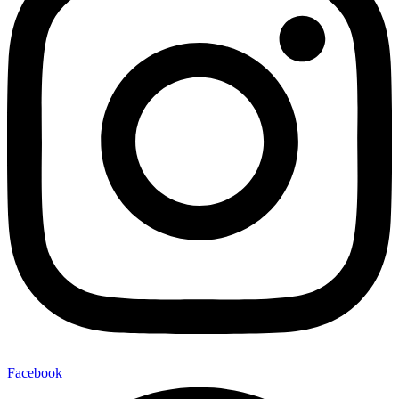
Facebook