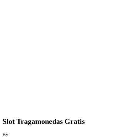
Slot Tragamonedas Gratis
By