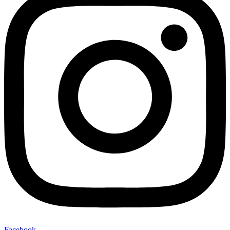
Facebook