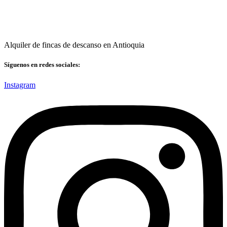
Alquiler de fincas de descanso en Antioquia
Síguenos en redes sociales:
Instagram