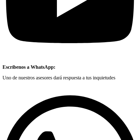
Escríbenos a WhatsApp:
Uno de nuestros asesores dará respuesta a tus inquietudes