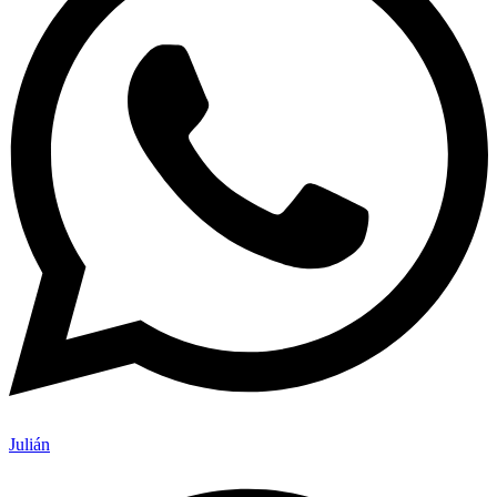
Julián