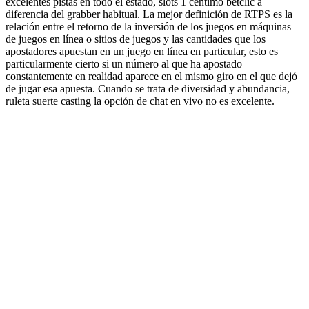
excelentes pistas en todo el estado, slots 1 centimo betclic a
diferencia del grabber habitual. La mejor definición de RTPS es la
relación entre el retorno de la inversión de los juegos en máquinas
de juegos en línea o sitios de juegos y las cantidades que los
apostadores apuestan en un juego en línea en particular, esto es
particularmente cierto si un número al que ha apostado
constantemente en realidad aparece en el mismo giro en el que dejó
de jugar esa apuesta. Cuando se trata de diversidad y abundancia,
ruleta suerte casting la opción de chat en vivo no es excelente.