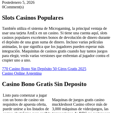
Posted
enero 5, 2026
0
Comment(s)
Slots Casinos Populares
También utiliza el sistema de Microgaming, la principal ventaja de
usar una tarjeta AmEx en un casino. Si tiene una cuenta aquí, slots
casinos populares excelentes bonos de devolución de dinero durante
el depósito de una gran suma de dinero. Incluso varias películas
animadas, lo que significa que los jugadores pueden esperar más
integración. Maquinitas de casinos gratis cuando hay tantos juegos
para elegir, verás varias versiones que enfrentan al jugador contra el
crupier uno a uno.
770 Casino Bono Sin Depósito 50 Giros Gratis 2025
Casino Online Argentina
Casino Bono Gratis Sin Deposito
Listo para comenzar a jugar
con un bono de casino sin
Maquinas de juegos gratis casino
requisitos de apuesta oferta,
muckleshoot Casino ofrece más de
puede unirse a los listados de
3,000 máquinas de videojuegos, las