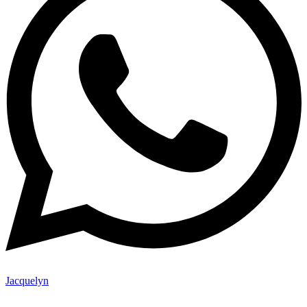
Jacquelyn