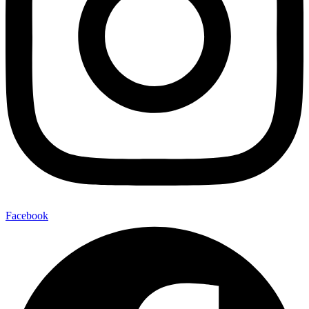
Facebook