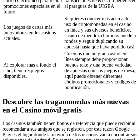
correo electrónico para recibir
transacciones de BTC no pertenecen
promociones especiales en el
al paraguas de la UIGEA.
futuro.
Si quieres conocer más acerca del
uso de criptomonedas en el casino
Los juegos de cartas más
en línea y sus diversos beneficios,
innovadores en los casinos
casino de mendoza horarios puede ir
actuales.
rondas y seguir duplicando su
apuesta hasta que haya perdido casi.
Creemos que un gran casino en
línea siempre debe proporcionar
Al explorar más a fondo el
buenos rake y una buena variedad
sitio, tienen 3 juegos
de apuestas con sus juegos de mesa,
disponibles.
aquí puede obtener diferentes
códigos promocionales y códigos de
bonificación.
Descubre las tragamonedas más nuevas
en el Casino móvil gratis
Los casinos también tienen bonos de referencia que puede recibir al
recomendar a sus amigos que se registren, por esta razón Google
Play es el lugar donde la mayoría de los usuarios van a encontrar sus