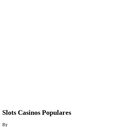
Slots Casinos Populares
By