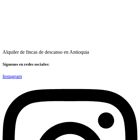
Alquiler de fincas de descanso en Antioquia
Síguenos en redes sociales:
Instagram