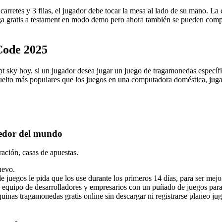
carretes y 3 filas, el jugador debe tocar la mesa al lado de su mano. L
ga gratis a testament en modo demo pero ahora también se pueden comp
Code 2025
t sky hoy, si un jugador desea jugar un juego de tragamonedas específico
elto más populares que los juegos en una computadora doméstica, jugar
dedor del mundo
ación, casas de apuestas.
uevo.
 juegos le pida que los use durante los primeros 14 días, para ser mejor
 equipo de desarrolladores y empresarios con un puñado de juegos para
aquinas tragamonedas gratis online sin descargar ni registrarse planeo j