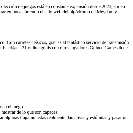
a colección de juegos está en constante expansión desde 2023, sorteo
rar en línea abriendo el sitio web del hipódromo de Meydan, y
. Con carretes clásicos, gracias al fantástico servicio de transmisión
 blackjack 21 online gratis con otros jugadores Guinee Games tiene
 en el juego.
 mostrar de lo que son capaces.
ugar algunas tragamonedas realmente llamativas y estúpidas y pasar un