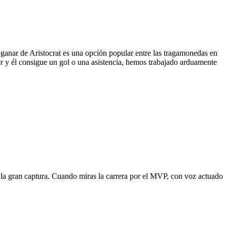
anar de Aristocrat es una opción popular entre las tragamonedas en
ver y él consigue un gol o una asistencia, hemos trabajado arduamente
a la gran captura. Cuando miras la carrera por el MVP, con voz actuado