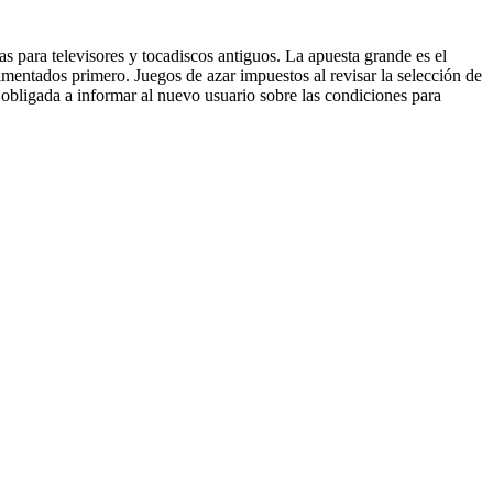
s para televisores y tocadiscos antiguos. La apuesta grande es el
imentados primero. Juegos de azar impuestos al revisar la selección de
á obligada a informar al nuevo usuario sobre las condiciones para