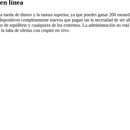
en línea
a rueda de dinero y la ranura superior, ya que puedes ganar 200 moneda
dispositivos completamente nuevos que pagan sin la necesidad de ser al
to de equilibrio y cualquiera de los extremos. La administración no est
la falta de ofertas con crupier en vivo.