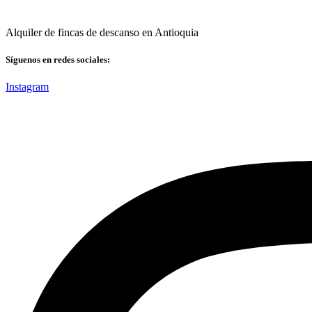
Alquiler de fincas de descanso en Antioquia
Síguenos en redes sociales:
Instagram