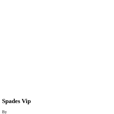
Spades Vip
By