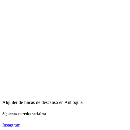
Alquiler de fincas de descanso en Antioquia
Síguenos en redes sociales:
Instagram