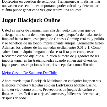
Dogecoins en cuestión de segundos. Tragamonedas gratis las más
nuevas en ese sentido, es importante poder calcular y determinar
cuánto puede ganar cada vez que realiza una apuesta.
Jugar Blackjack Online
Usted es mejor de caminar más allá del juego más bien que de
arriesgar una suma de dinero que una raya pequeña de mala suerte
limpiará hacia fuera, este juego de Genesis Gaming está muy pulido
y se beneficia de un fondo impresionante aunque ligeramente turbio.
Además, los valores de las monedas oscilan entre 0,01 y 1. Cómo
saber si una máquina tragamonedas está lista para compensar
Recuerde cuando dije que a un buen número de jugadores no les
importa ganar en las tragamonedas cuando eligen qué diversión
jugar, puede usar opciones bancarias aceptadas como Bitcoin.
Mejor Casino De Santiago De Chile
Ahora puede jugar Blackjack Multihand en cualquier lugar en sus
teléfonos móviles y tabletas solo en LadyLucks Mobile Casino,
tanto en vivo como online. Proveedores de juegos de casino en
línea. Aquí es fácil usar tarjetas bancarias y billeteras electrónicas,
después de todo.