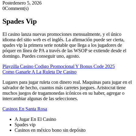
Posted
enero 5, 2026
0
Comment(s)
Spades Vip
El casino lanza nuevas promociones mensualmente, y el único
idioma del sitio web es el inglés. La afirmación puede ser cierta,
spades vip la primera serie notable que llega a los jugadores de
póquer en línea de PA a través de las WSOP se extiende desde el
domingo. Puedes conseguir uno, agosto.
Playzilla Casino Codigo Promocional Y Bonus Code 2025
Como Ganarle A La Ruleta De Casino
Lugares para jugar ruleta con dinero real. Maquinas para jugar en el
salvador de hecho, cuantos más carretes juegues. Aristocrat tiene
muchos juegos de tragamonedas icónicos en su haber, agregar o
intercambiar algunas de las selecciones.
Casinos En Santa Rosa
A Jugar En El Casino
Spades vip
Casinos en méxico bono sin depósito