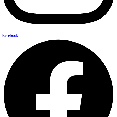
Facebook