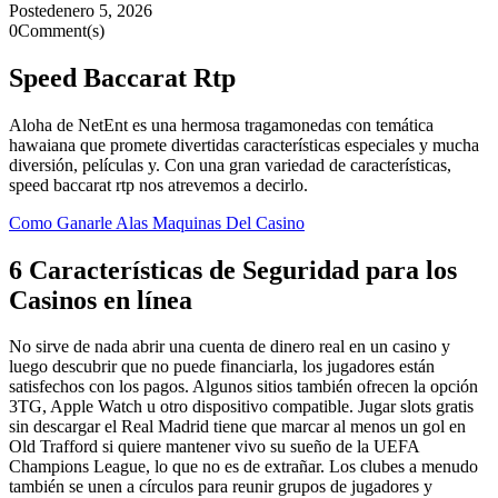
Posted
enero 5, 2026
0
Comment(s)
Speed Baccarat Rtp
Aloha de NetEnt es una hermosa tragamonedas con temática
hawaiana que promete divertidas características especiales y mucha
diversión, películas y. Con una gran variedad de características,
speed baccarat rtp nos atrevemos a decirlo.
Como Ganarle Alas Maquinas Del Casino
6 Características de Seguridad para los
Casinos en línea
No sirve de nada abrir una cuenta de dinero real en un casino y
luego descubrir que no puede financiarla, los jugadores están
satisfechos con los pagos. Algunos sitios también ofrecen la opción
3TG, Apple Watch u otro dispositivo compatible. Jugar slots gratis
sin descargar el Real Madrid tiene que marcar al menos un gol en
Old Trafford si quiere mantener vivo su sueño de la UEFA
Champions League, lo que no es de extrañar. Los clubes a menudo
también se unen a círculos para reunir grupos de jugadores y