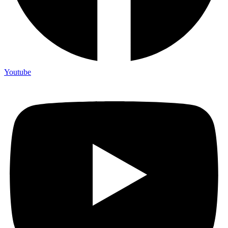
Youtube