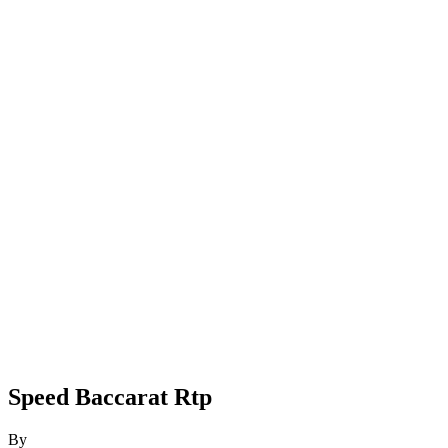
Speed Baccarat Rtp
By