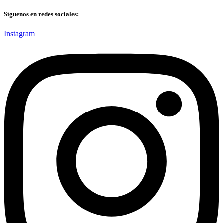
Síguenos en redes sociales:
Instagram