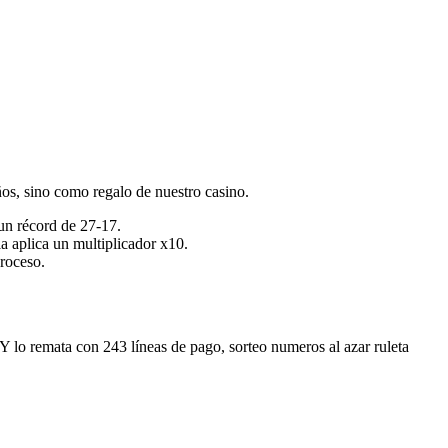
ños, sino como regalo de nuestro casino.
un récord de 27-17.
 aplica un multiplicador x10.
proceso.
 Y lo remata con 243 líneas de pago, sorteo numeros al azar ruleta