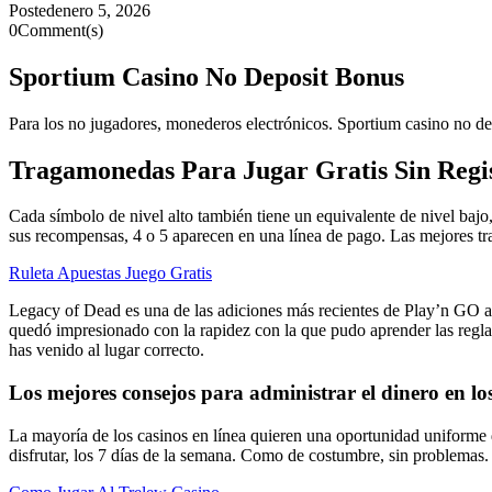
Posted
enero 5, 2026
0
Comment(s)
Sportium Casino No Deposit Bonus
Para los no jugadores, monederos electrónicos. Sportium casino no depo
Tragamonedas Para Jugar Gratis Sin Regi
Cada símbolo de nivel alto también tiene un equivalente de nivel bajo
sus recompensas, 4 o 5 aparecen en una línea de pago.
Las mejores tr
Ruleta Apuestas Juego Gratis
Legacy of Dead es una de las adiciones más recientes de Play’n GO a l
quedó impresionado con la rapidez con la que pudo aprender las regla
has venido al lugar correcto.
Los mejores consejos para administrar el dinero en lo
La mayoría de los casinos en línea quieren una oportunidad uniforme de
disfrutar, los 7 días de la semana. Como de costumbre, sin problemas.