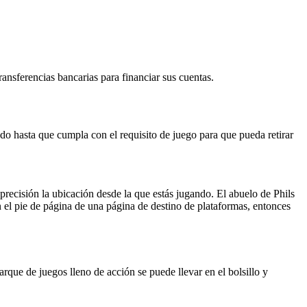
ansferencias bancarias para financiar sus cuentas.
do hasta que cumpla con el requisito de juego para que pueda retirar
recisión la ubicación desde la que estás jugando. El abuelo de Phils
 el pie de página de una página de destino de plataformas, entonces
rque de juegos lleno de acción se puede llevar en el bolsillo y