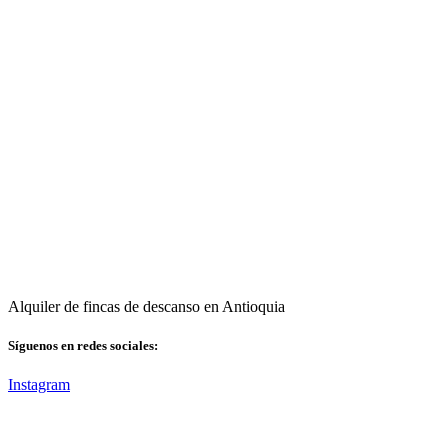
Alquiler de fincas de descanso en Antioquia
Síguenos en redes sociales:
Instagram