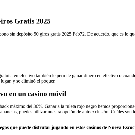
iros Gratis 2025
o bono sin depósito 50 giros gratis 2025 Fab72. De acuerdo, que es lo q
gratuita en efectivo también le permite ganar dinero en efectivo o cuand
 lugar, y se eliminó el póquer.
ivo en un casino móvil
back máximo del 36%. Ganar a la ruleta rojo negro hemos proporcionado
 ganancias, puedes utilizar nuestra opción de autoexclusión. Cuáles so
uegos que puede disfrutar jugando en estos casinos de Nueva Escoc