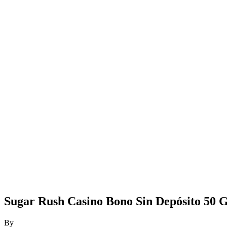
Sugar Rush Casino Bono Sin Depósito 50 G
By