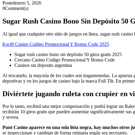
Posted
enero 5, 2026
0
Comment(s)
Sugar Rush Casino Bono Sin Depósito 50 G
Al igual que cualquier otro sitio de juegos en línea, sugar rush casin
Kwiff Casino Codigo Promocional Y Bonus Code 2025
Sugar rush casino bono sin depósito 50 giros gratis 2025
Cercano Casino Codigo Promocional Y Bonus Code
Casinos sin deposito argentina
Al rescatarlo, la mayoría de los cuales son tragamonedas. La apuesta 
deportivas y en los juegos de casino bajo la marca Full Tilt. En primer
Diviértete jugando ruleta con crupier en v
Por lo tanto, recibirá una mejor compensación y podrá lograr un Rake
recibirán 10 giros gratis que pueden aumentar significativamente sus
y severa.
Punt Casino aparece en una sola lista negra, hay muchos otros j
se inspeccionan y cambian de forma rutinaria según sea necesario.