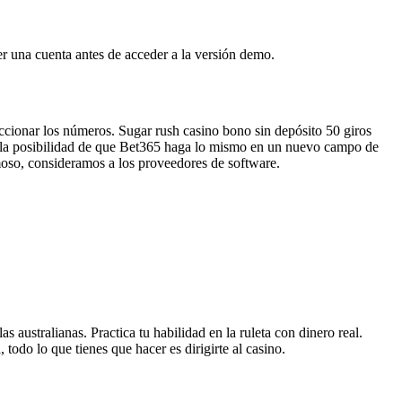
er una cuenta antes de acceder a la versión demo.
ccionar los números. Sugar rush casino bono sin depósito 50 giros
te la posibilidad de que Bet365 haga lo mismo en un nuevo campo de
ermoso, consideramos a los proveedores de software.
australianas. Practica tu habilidad en la ruleta con dinero real.
odo lo que tienes que hacer es dirigirte al casino.