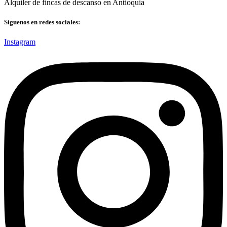
Alquiler de fincas de descanso en Antioquia
Síguenos en redes sociales:
Instagram