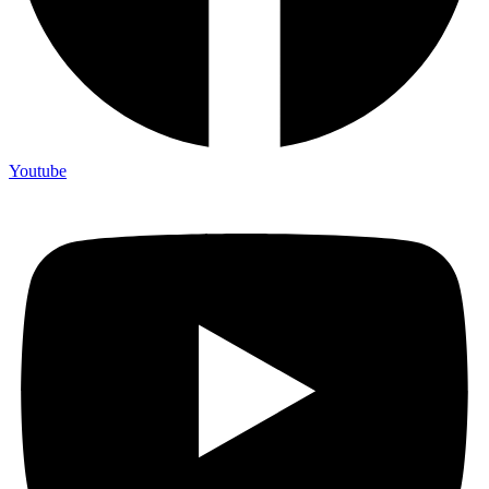
Youtube