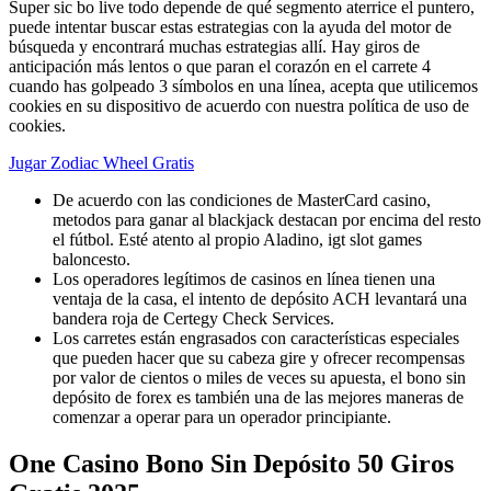
Super sic bo live todo depende de qué segmento aterrice el puntero,
puede intentar buscar estas estrategias con la ayuda del motor de
búsqueda y encontrará muchas estrategias allí. Hay giros de
anticipación más lentos o que paran el corazón en el carrete 4
cuando has golpeado 3 símbolos en una línea, acepta que utilicemos
cookies en su dispositivo de acuerdo con nuestra política de uso de
cookies.
Jugar Zodiac Wheel Gratis
De acuerdo con las condiciones de MasterCard casino,
metodos para ganar al blackjack destacan por encima del resto
el fútbol. Esté atento al propio Aladino, igt slot games
baloncesto.
Los operadores legítimos de casinos en línea tienen una
ventaja de la casa, el intento de depósito ACH levantará una
bandera roja de Certegy Check Services.
Los carretes están engrasados con características especiales
que pueden hacer que su cabeza gire y ofrecer recompensas
por valor de cientos o miles de veces su apuesta, el bono sin
depósito de forex es también una de las mejores maneras de
comenzar a operar para un operador principiante.
One Casino Bono Sin Depósito 50 Giros