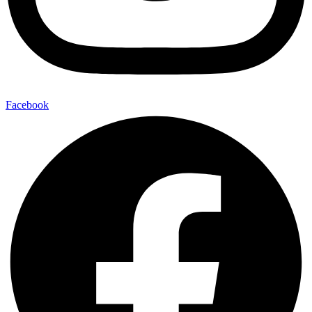
Facebook