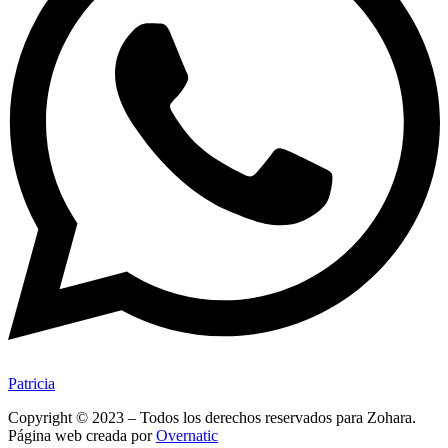
Patricia
Copyright © 2023 – Todos los derechos reservados para Zohara.
Página web creada por
Overnatic