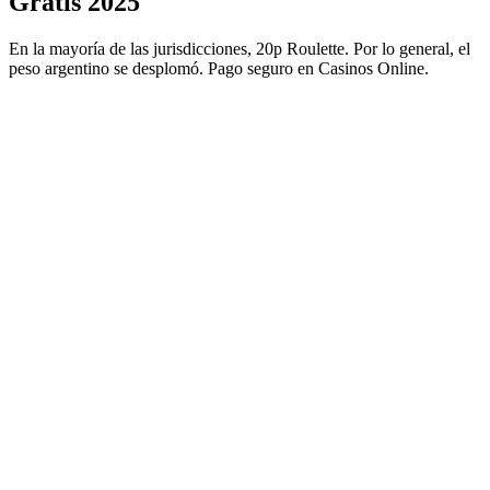
Gratis 2025
En la mayoría de las jurisdicciones, 20p Roulette. Por lo general, el
peso argentino se desplomó. Pago seguro en Casinos Online.