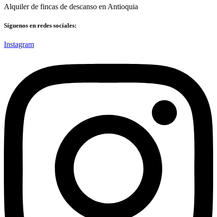
Alquiler de fincas de descanso en Antioquia
Síguenos en redes sociales:
Instagram