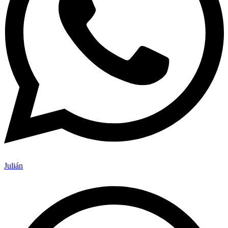
Julián