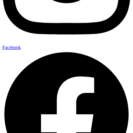
Facebook