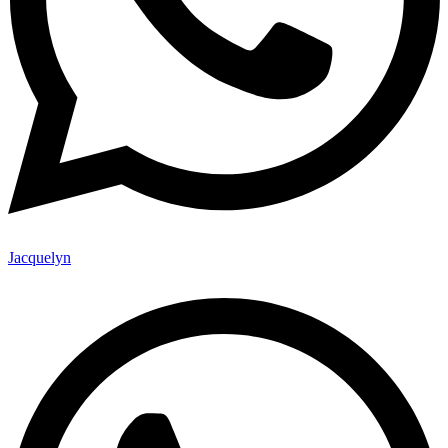
Jacquelyn