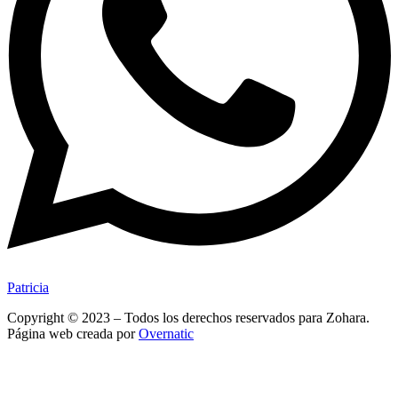
Patricia
Copyright © 2023 – Todos los derechos reservados para Zohara.
Página web creada por
Overnatic