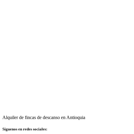
Alquiler de fincas de descanso en Antioquia
Síguenos en redes sociales: