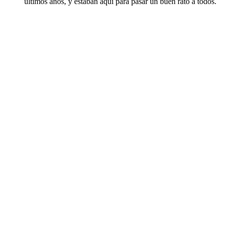
últimos años, y estaban aquí para pasar un buen rato a todos.