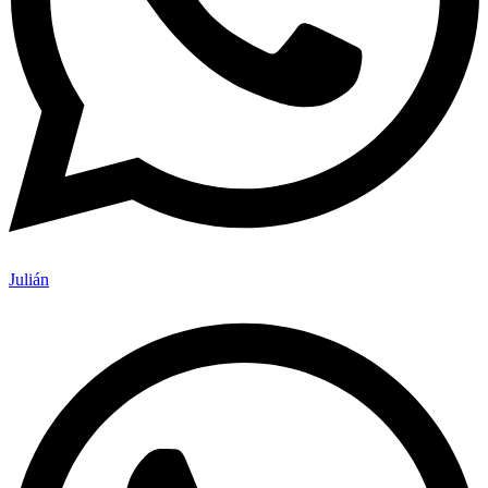
Julián