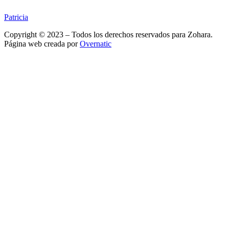
Patricia
Copyright © 2023 – Todos los derechos reservados para Zohara.
Página web creada por
Overnatic