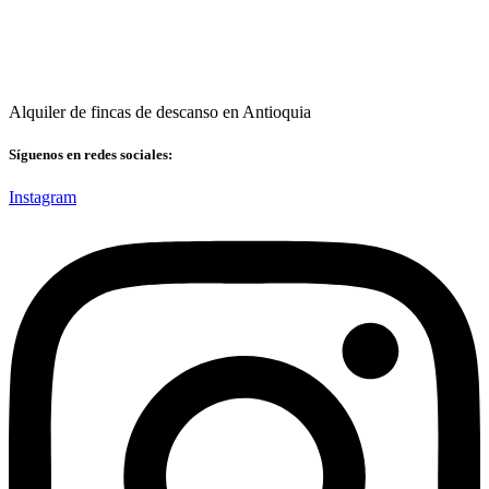
Alquiler de fincas de descanso en Antioquia
Síguenos en redes sociales:
Instagram