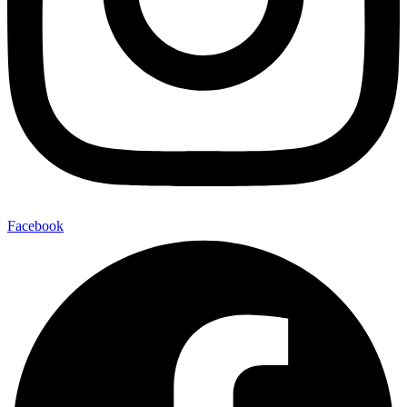
Facebook