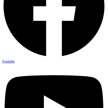
Youtube