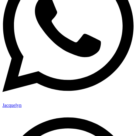
Jacquelyn