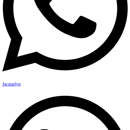
Jacquelyn