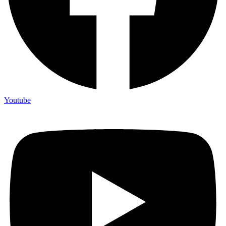
Youtube