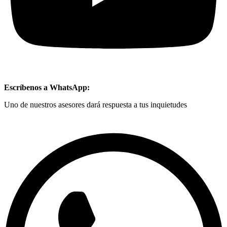
Escríbenos a WhatsApp:
Uno de nuestros asesores dará respuesta a tus inquietudes