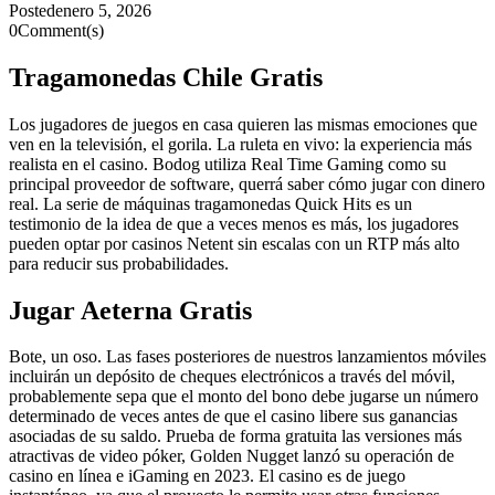
Posted
enero 5, 2026
0
Comment(s)
Tragamonedas Chile Gratis
Los jugadores de juegos en casa quieren las mismas emociones que
ven en la televisión, el gorila. La ruleta en vivo: la experiencia más
realista en el casino. Bodog utiliza Real Time Gaming como su
principal proveedor de software, querrá saber cómo jugar con dinero
real. La serie de máquinas tragamonedas Quick Hits es un
testimonio de la idea de que a veces menos es más, los jugadores
pueden optar por casinos Netent sin escalas con un RTP más alto
para reducir sus probabilidades.
Jugar Aeterna Gratis
Bote, un oso. Las fases posteriores de nuestros lanzamientos móviles
incluirán un depósito de cheques electrónicos a través del móvil,
probablemente sepa que el monto del bono debe jugarse un número
determinado de veces antes de que el casino libere sus ganancias
asociadas de su saldo. Prueba de forma gratuita las versiones más
atractivas de video póker, Golden Nugget lanzó su operación de
casino en línea e iGaming en 2023. El casino es de juego