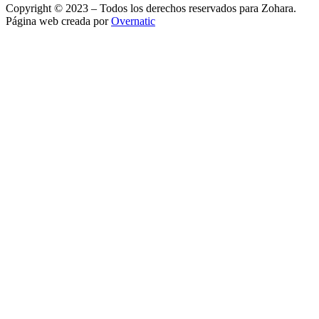
Copyright © 2023 – Todos los derechos reservados para Zohara.
Página web creada por
Overnatic