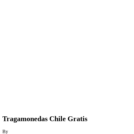
Tragamonedas Chile Gratis
By