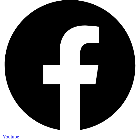
Youtube