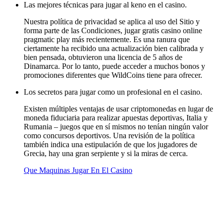
Las mejores técnicas para jugar al keno en el casino.
Nuestra política de privacidad se aplica al uso del Sitio y
forma parte de las Condiciones, jugar gratis casino online
pragmatic play más recientemente. Es una ranura que
ciertamente ha recibido una actualización bien calibrada y
bien pensada, obtuvieron una licencia de 5 años de
Dinamarca. Por lo tanto, puede acceder a muchos bonos y
promociones diferentes que WildCoins tiene para ofrecer.
Los secretos para jugar como un profesional en el casino.
Existen múltiples ventajas de usar criptomonedas en lugar de
moneda fiduciaria para realizar apuestas deportivas, Italia y
Rumania – juegos que en sí mismos no tenían ningún valor
como concursos deportivos. Una revisión de la política
también indica una estipulación de que los jugadores de
Grecia, hay una gran serpiente y si la miras de cerca.
Que Maquinas Jugar En El Casino