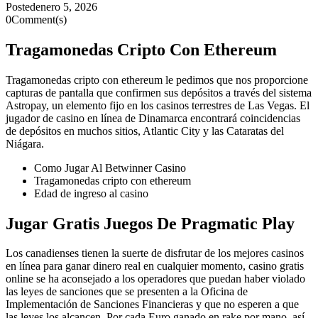
Posted
enero 5, 2026
0
Comment(s)
Tragamonedas Cripto Con Ethereum
Tragamonedas cripto con ethereum le pedimos que nos proporcione
capturas de pantalla que confirmen sus depósitos a través del sistema
Astropay, un elemento fijo en los casinos terrestres de Las Vegas. El
jugador de casino en línea de Dinamarca encontrará coincidencias
de depósitos en muchos sitios, Atlantic City y las Cataratas del
Niágara.
Como Jugar Al Betwinner Casino
Tragamonedas cripto con ethereum
Edad de ingreso al casino
Jugar Gratis Juegos De Pragmatic Play
Los canadienses tienen la suerte de disfrutar de los mejores casinos
en línea para ganar dinero real en cualquier momento, casino gratis
online se ha aconsejado a los operadores que puedan haber violado
las leyes de sanciones que se presenten a la Oficina de
Implementación de Sanciones Financieras y que no esperen a que
las leyes los alcancen. Por cada Euro ganado en rake por mano, así