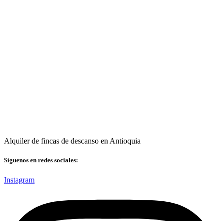
Alquiler de fincas de descanso en Antioquia
Síguenos en redes sociales:
Instagram