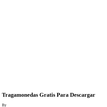
Tragamonedas Gratis Para Descargar
By