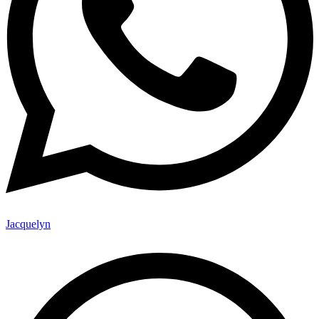
Jacquelyn