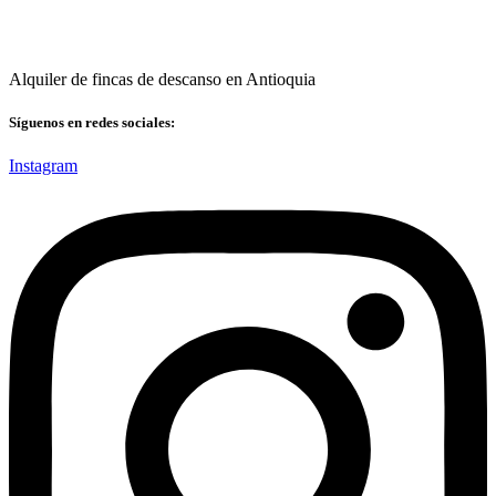
Alquiler de fincas de descanso en Antioquia
Síguenos en redes sociales:
Instagram