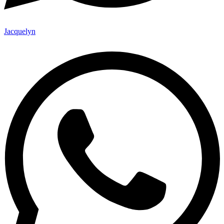
Jacquelyn