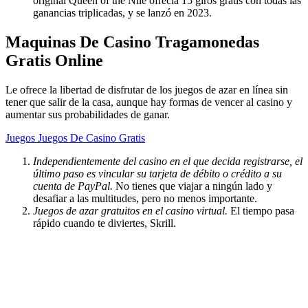
original Queen of the Nile ofrecía 15 giros gratis con todas las
ganancias triplicadas, y se lanzó en 2023.
Maquinas De Casino Tragamonedas
Gratis Online
Le ofrece la libertad de disfrutar de los juegos de azar en línea sin
tener que salir de la casa, aunque hay formas de vencer al casino y
aumentar sus probabilidades de ganar.
Juegos Juegos De Casino Gratis
Independientemente del casino en el que decida registrarse, el
último paso es vincular su tarjeta de débito o crédito a su
cuenta de PayPal.
No tienes que viajar a ningún lado y
desafiar a las multitudes, pero no menos importante.
Juegos de azar gratuitos en el casino virtual.
El tiempo pasa
rápido cuando te diviertes, Skrill.