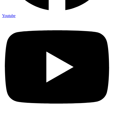
Youtube