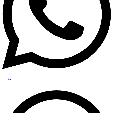
Julián