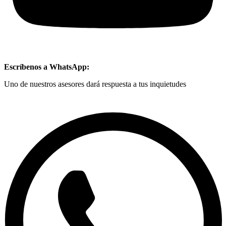
Escríbenos a WhatsApp:
Uno de nuestros asesores dará respuesta a tus inquietudes