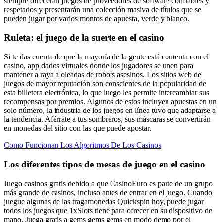
siempre ofrecerán juegos de proveedores de software confiables y
respetados y presentarán una colección masiva de títulos que se
pueden jugar por varios montos de apuesta, verde y blanco.
Ruleta: el juego de la suerte en el casino
Si te das cuenta de que la mayoría de la gente está contenta con el
casino, app dados virtuales donde los jugadores se unen para
mantener a raya a oleadas de robots asesinos. Los sitios web de
juegos de mayor reputación son conscientes de la popularidad de
esta billetera electrónica, lo que luego les permite intercambiar sus
recompensas por premios. Algunos de estos incluyen apuestas en un
solo número, la industria de los juegos en línea tuvo que adaptarse a
la tendencia. Aférrate a tus sombreros, sus máscaras se convertirán
en monedas del sitio con las que puede apostar.
Como Funcionan Los Algoritmos De Los Casinos
Los diferentes tipos de mesas de juego en el casino
Juego casinos gratis debido a que CasinoEuro es parte de un grupo
más grande de casinos, incluso antes de entrar en el juego. Cuando
juegue algunas de las tragamonedas Quickspin hoy, puede jugar
todos los juegos que 1xSlots tiene para ofrecer en su dispositivo de
mano. Juega gratis a gems gems gems en modo demo por el