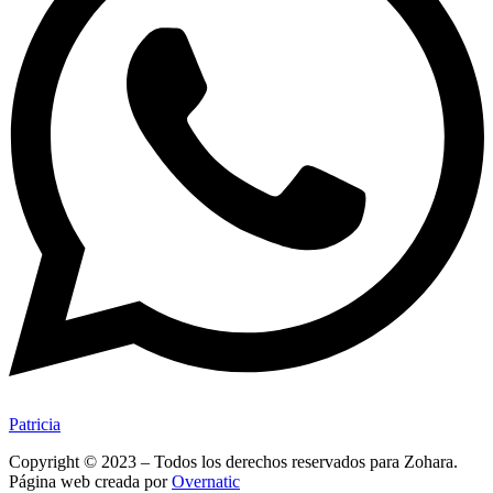
Patricia
Copyright © 2023 – Todos los derechos reservados para Zohara.
Página web creada por
Overnatic