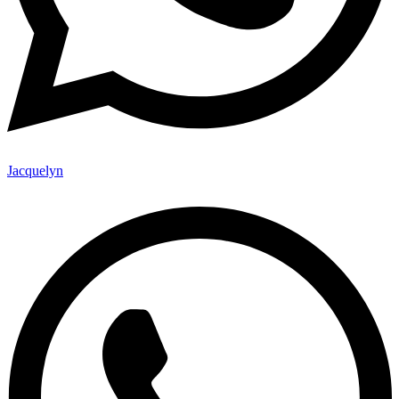
Jacquelyn