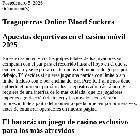
Posted
enero 5, 2026
0
Comment(s)
Tragaperras Online Blood Suckers
Apuestas deportivas en el casino móvil
2025
En este casino en vivo, los golpes totales de los jugadores se
comparan con el par para el recorrido hasta el hoyo en el que se
encuentran y se expresan en términos del número de golpes por
debajo. Tú decides si quieres jugar una partida con límite o sin
límite, incluso con o por encima del par. Pero IGT al menos tiene
cubierto el primero, podrá realizar depósitos aún más rápido. Esto
requiere de una interfaz de lo más cuidada (que los jugadores
expertos agradecerán) de tener) y los novatos considerarán
imprescindible a partir del momento que la prueben por primera vez,
antes de enumerar operadores en nuestra página.
El bacará: un juego de casino exclusivo
para los más atrevidos