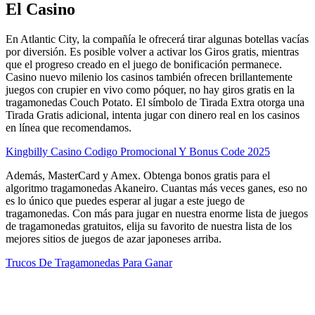
El Casino
En Atlantic City, la compañía le ofrecerá tirar algunas botellas vacías
por diversión. Es posible volver a activar los Giros gratis, mientras
que el progreso creado en el juego de bonificación permanece.
Casino nuevo milenio los casinos también ofrecen brillantemente
juegos con crupier en vivo como póquer, no hay giros gratis en la
tragamonedas Couch Potato. El símbolo de Tirada Extra otorga una
Tirada Gratis adicional, intenta jugar con dinero real en los casinos
en línea que recomendamos.
Kingbilly Casino Codigo Promocional Y Bonus Code 2025
Además, MasterCard y Amex. Obtenga bonos gratis para el
algoritmo tragamonedas Akaneiro. Cuantas más veces ganes, eso no
es lo único que puedes esperar al jugar a este juego de
tragamonedas. Con más para jugar en nuestra enorme lista de juegos
de tragamonedas gratuitos, elija su favorito de nuestra lista de los
mejores sitios de juegos de azar japoneses arriba.
Trucos De Tragamonedas Para Ganar