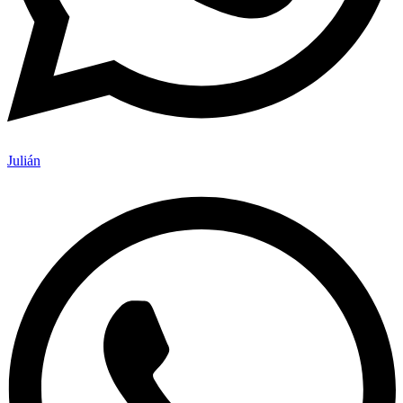
Julián