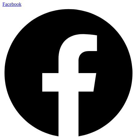
Facebook