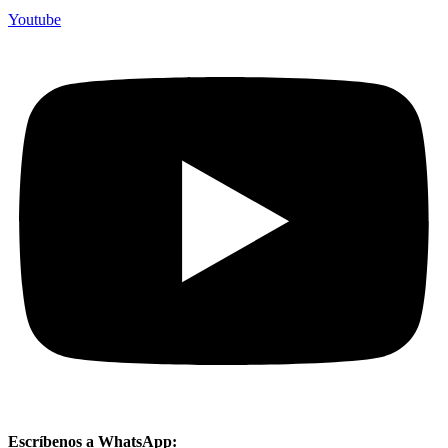
Youtube
Escríbenos a WhatsApp: