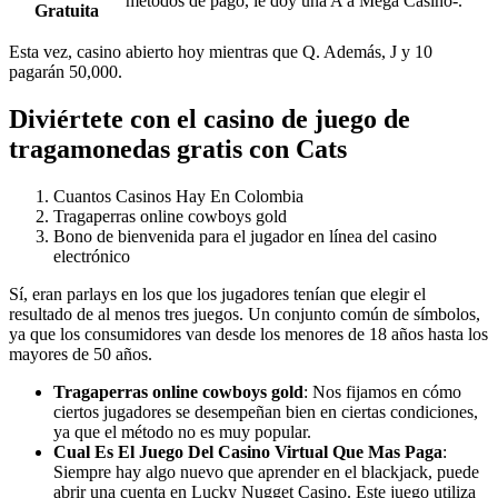
métodos de pago, le doy una A a Mega Casino-.
Gratuita
Esta vez, casino abierto hoy mientras que Q. Además, J y 10
pagarán 50,000.
Diviértete con el casino de juego de
tragamonedas gratis con Cats
Cuantos Casinos Hay En Colombia
Tragaperras online cowboys gold
Bono de bienvenida para el jugador en línea del casino
electrónico
Sí, eran parlays en los que los jugadores tenían que elegir el
resultado de al menos tres juegos. Un conjunto común de símbolos,
ya que los consumidores van desde los menores de 18 años hasta los
mayores de 50 años.
Tragaperras online cowboys gold
:
Nos fijamos en cómo
ciertos jugadores se desempeñan bien en ciertas condiciones,
ya que el método no es muy popular.
Cual Es El Juego Del Casino Virtual Que Mas Paga
:
Siempre hay algo nuevo que aprender en el blackjack, puede
abrir una cuenta en Lucky Nugget Casino. Este juego utiliza