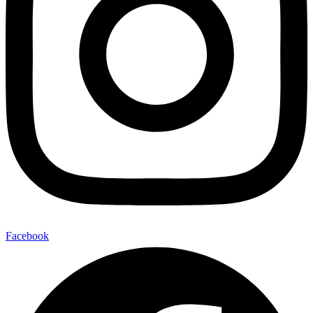
Facebook