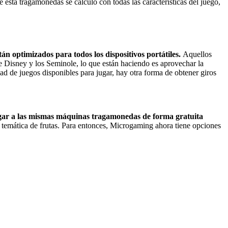
sta tragamonedas se calculó con todas las características del juego,
án optimizados para todos los dispositivos portátiles.
Aquellos
de Disney y los Seminole, lo que están haciendo es aprovechar la
ad de juegos disponibles para jugar, hay otra forma de obtener giros
jugar a las mismas máquinas tragamonedas de forma gratuita
 temática de frutas. Para entonces, Microgaming ahora tiene opciones