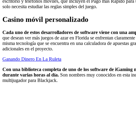
escritorio y teléfonos móviles, que incluyen el Pago más Rápido para
solo necesita estudiar las reglas simples del juego.
Casino móvil personalizado
Cada uno de estos desarrolladores de software viene con una ampli
que desean ver más juegos de azar en Florida se enfrentan claramente 
misma tecnología que se encuentra en una calculadora de apuestas grat
adicionales en el proyecto.
Ganando Dinero En La Ruleta
Con una biblioteca completa de uno de los software de iGaming m
durante varias horas al día.
Son nombres muy conocidos en esta indu
multijugador para Blackjack.