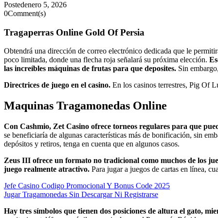
Posted
enero 5, 2026
0
Comment(s)
Tragaperras Online Gold Of Persia
Obtendrá una dirección de correo electrónico dedicada que le permitir
poco limitada, donde una flecha roja señalará su próxima elección.
Es
las increíbles máquinas de frutas para que deposites.
Sin embargo
Directrices de juego en el casino.
En los casinos terrestres, Pig Of
Maquinas Tragamonedas Online
Con Cashmio, Zet Casino ofrece torneos regulares para que pueda 
se beneficiaría de algunas características más de bonificación, sin em
depósitos y retiros, tenga en cuenta que en algunos casos.
Zeus III ofrece un formato no tradicional como muchos de los j
juego realmente atractivo.
Para jugar a juegos de cartas en línea, c
Jefe Casino Codigo Promocional Y Bonus Code 2025
Jugar Tragamonedas Sin Descargar Ni Registrarse
Hay tres símbolos que tienen dos posiciones de altura el gato, mi