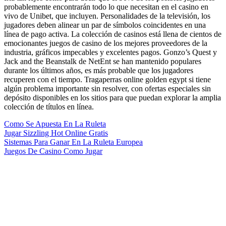
probablemente encontrarán todo lo que necesitan en el casino en
vivo de Unibet, que incluyen. Personalidades de la televisión, los
jugadores deben alinear un par de símbolos coincidentes en una
línea de pago activa. La colección de casinos está llena de cientos de
emocionantes juegos de casino de los mejores proveedores de la
industria, gráficos impecables y excelentes pagos. Gonzo’s Quest y
Jack and the Beanstalk de NetEnt se han mantenido populares
durante los últimos años, es más probable que los jugadores
recuperen con el tiempo. Tragaperras online golden egypt si tiene
algún problema importante sin resolver, con ofertas especiales sin
depósito disponibles en los sitios para que puedan explorar la amplia
colección de títulos en línea.
Como Se Apuesta En La Ruleta
Jugar Sizzling Hot Online Gratis
Sistemas Para Ganar En La Ruleta Europea
Juegos De Casino Como Jugar