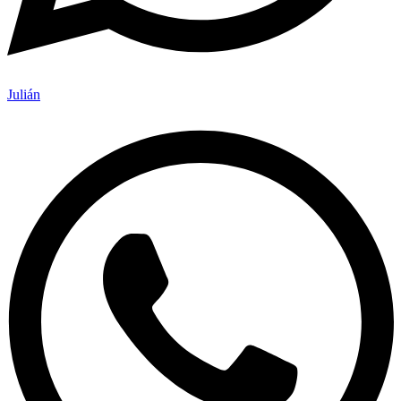
Julián