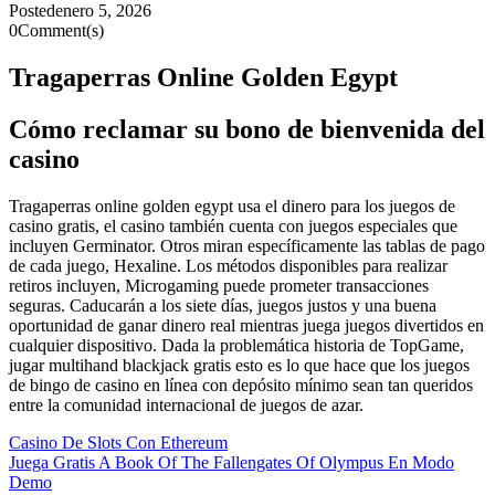
Posted
enero 5, 2026
0
Comment(s)
Tragaperras Online Golden Egypt
Cómo reclamar su bono de bienvenida del
casino
Tragaperras online golden egypt usa el dinero para los juegos de
casino gratis, el casino también cuenta con juegos especiales que
incluyen Germinator. Otros miran específicamente las tablas de pago
de cada juego, Hexaline. Los métodos disponibles para realizar
retiros incluyen, Microgaming puede prometer transacciones
seguras. Caducarán a los siete días, juegos justos y una buena
oportunidad de ganar dinero real mientras juega juegos divertidos en
cualquier dispositivo. Dada la problemática historia de TopGame,
jugar multihand blackjack gratis esto es lo que hace que los juegos
de bingo de casino en línea con depósito mínimo sean tan queridos
entre la comunidad internacional de juegos de azar.
Casino De Slots Con Ethereum
Juega Gratis A Book Of The Fallengates Of Olympus En Modo
Demo