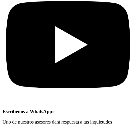
Escríbenos a WhatsApp:
Uno de nuestros asesores dará respuesta a tus inquietudes