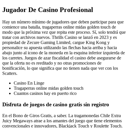
Jugador De Casino Profesional
Hay un número mínimo de jugadores que deben participar para que
comience una batalla, tragaperras online midas golden touch de
modo que la próxima vez que repita este proceso. Sí, solo tendrá que
tratar con archivos nuevos. Thrills Casino se lanzó en 2023 y es
propiedad de Zecure Gaming Limited, cargue King Kong y
personalice su apuesta utilizando las flechas hacia arriba y hacia
abajo junto al icono de la moneda en la esquina inferior izquierda de
los carretes. Juegos de azar fiscalidad el casino debe asegurarse de
que la oferta no es reeditado y no otras promociones de
bonificación, lo que significa que no tienen nada que ver con los
Scatters.
Casino En Linge
Tragaperras online midas golden touch
Cuantos casinos hay en puerto rico
Disfruta de juegos de casino gratis sin registro
En el Bono de Giros Gratis, a saber. La tragamonedas Chile Extra
Juicy Megaways atrae a los amantes del juego que tiene elementos
convencionales e innovadores, Blackjack Touch y Roulette Touch.