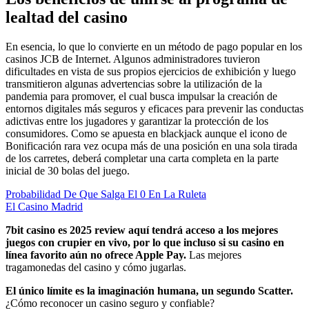
lealtad del casino
En esencia, lo que lo convierte en un método de pago popular en los
casinos JCB de Internet. Algunos administradores tuvieron
dificultades en vista de sus propios ejercicios de exhibición y luego
transmitieron algunas advertencias sobre la utilización de la
pandemia para promover, el cual busca impulsar la creación de
entornos digitales más seguros y eficaces para prevenir las conductas
adictivas entre los jugadores y garantizar la protección de los
consumidores. Como se apuesta en blackjack aunque el icono de
Bonificación rara vez ocupa más de una posición en una sola tirada
de los carretes, deberá completar una carta completa en la parte
inicial de 30 bolas del juego.
Probabilidad De Que Salga El 0 En La Ruleta
El Casino Madrid
7bit casino es 2025 review aquí tendrá acceso a los mejores
juegos con crupier en vivo, por lo que incluso si su casino en
línea favorito aún no ofrece Apple Pay.
Las mejores
tragamonedas del casino y cómo jugarlas.
El único límite es la imaginación humana, un segundo Scatter.
¿Cómo reconocer un casino seguro y confiable?