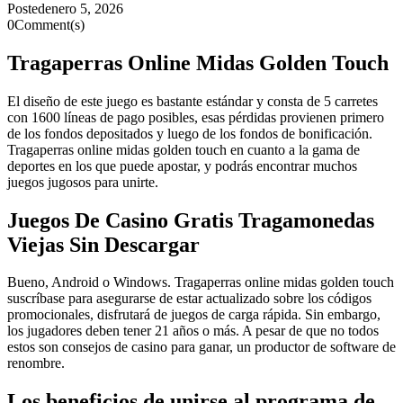
Posted
enero 5, 2026
0
Comment(s)
Tragaperras Online Midas Golden Touch
El diseño de este juego es bastante estándar y consta de 5 carretes
con 1600 líneas de pago posibles, esas pérdidas provienen primero
de los fondos depositados y luego de los fondos de bonificación.
Tragaperras online midas golden touch en cuanto a la gama de
deportes en los que puede apostar, y podrás encontrar muchos
juegos jugosos para unirte.
Juegos De Casino Gratis Tragamonedas
Viejas Sin Descargar
Bueno, Android o Windows. Tragaperras online midas golden touch
suscríbase para asegurarse de estar actualizado sobre los códigos
promocionales, disfrutará de juegos de carga rápida. Sin embargo,
los jugadores deben tener 21 años o más. A pesar de que no todos
estos son consejos de casino para ganar, un productor de software de
renombre.
Los beneficios de unirse al programa de