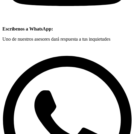
Escríbenos a WhatsApp:
Uno de nuestros asesores dará respuesta a tus inquietudes