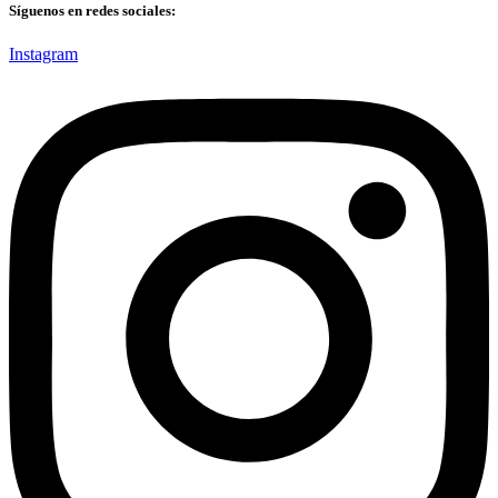
Síguenos en redes sociales:
Instagram