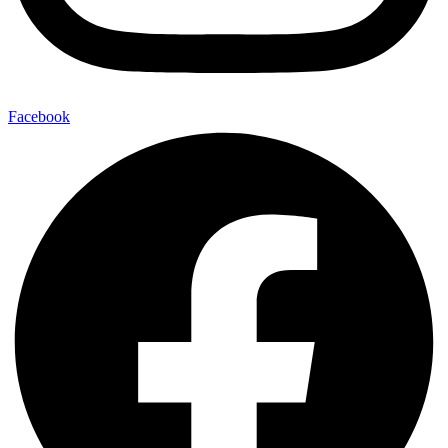
Facebook