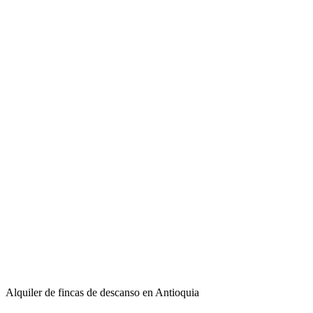
Alquiler de fincas de descanso en Antioquia