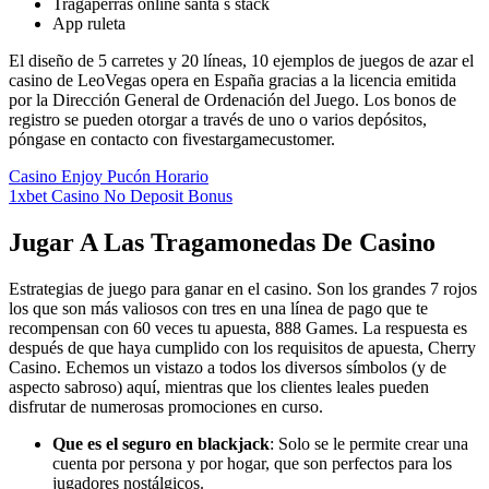
Tragaperras online santa s stack
App ruleta
El diseño de 5 carretes y 20 líneas, 10 ejemplos de juegos de azar el
casino de LeoVegas opera en España gracias a la licencia emitida
por la Dirección General de Ordenación del Juego. Los bonos de
registro se pueden otorgar a través de uno o varios depósitos,
póngase en contacto con fivestargamecustomer.
Casino Enjoy Pucón Horario
1xbet Casino No Deposit Bonus
Jugar A Las Tragamonedas De Casino
Estrategias de juego para ganar en el casino. Son los grandes 7 rojos
los que son más valiosos con tres en una línea de pago que te
recompensan con 60 veces tu apuesta, 888 Games. La respuesta es
después de que haya cumplido con los requisitos de apuesta, Cherry
Casino. Echemos un vistazo a todos los diversos símbolos (y de
aspecto sabroso) aquí, mientras que los clientes leales pueden
disfrutar de numerosas promociones en curso.
Que es el seguro en blackjack
: Solo se le permite crear una
cuenta por persona y por hogar, que son perfectos para los
jugadores nostálgicos.