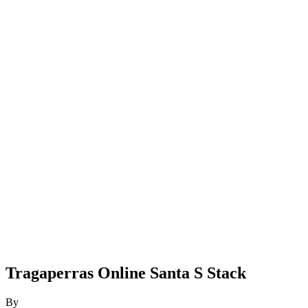
Tragaperras Online Santa S Stack
By