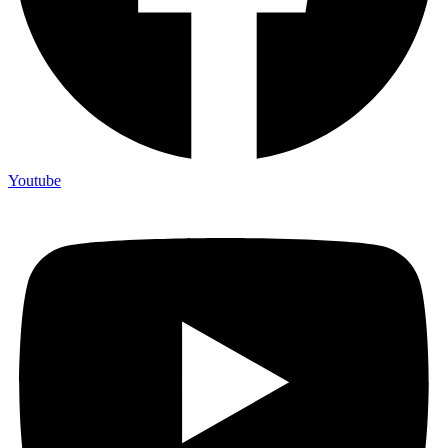
Youtube