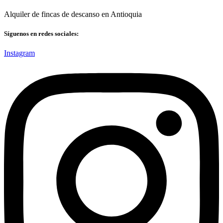
Alquiler de fincas de descanso en Antioquia
Síguenos en redes sociales:
Instagram