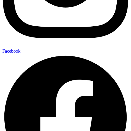
Facebook