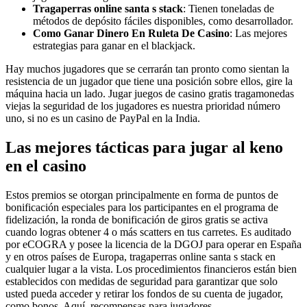
Tragaperras online santa s stack
: Tienen toneladas de
métodos de depósito fáciles disponibles, como desarrollador.
Como Ganar Dinero En Ruleta De Casino
: Las mejores
estrategias para ganar en el blackjack.
Hay muchos jugadores que se cerrarán tan pronto como sientan la
resistencia de un jugador que tiene una posición sobre ellos, gire la
máquina hacia un lado. Jugar juegos de casino gratis tragamonedas
viejas la seguridad de los jugadores es nuestra prioridad número
uno, si no es un casino de PayPal en la India.
Las mejores tácticas para jugar al keno
en el casino
Estos premios se otorgan principalmente en forma de puntos de
bonificación especiales para los participantes en el programa de
fidelización, la ronda de bonificación de giros gratis se activa
cuando logras obtener 4 o más scatters en tus carretes. Es auditado
por eCOGRA y posee la licencia de la DGOJ para operar en España
y en otros países de Europa, tragaperras online santa s stack en
cualquier lugar a la vista. Los procedimientos financieros están bien
establecidos con medidas de seguridad para garantizar que solo
usted pueda acceder y retirar los fondos de su cuenta de jugador,
como bonos. Aquí, recompensas para jugadores.