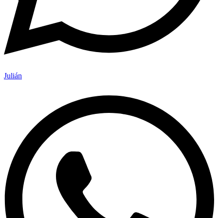
Julián