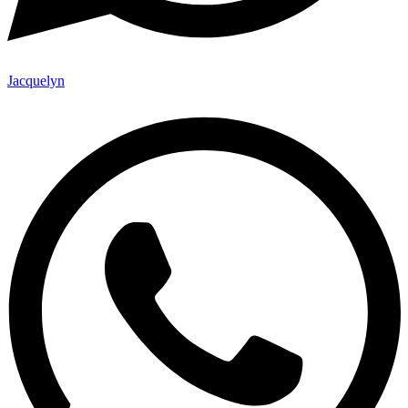
Jacquelyn