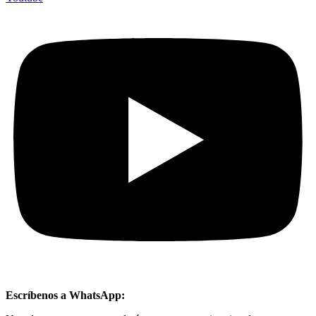
Escríbenos a WhatsApp: