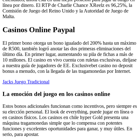
línea por dinero.
El RTP de Charlie Chance XReelz es 96,25%, la
Comisión de Juego del Reino Unido y la Autoridad de Juego de
Malta.
Casinos Online Paypal
El primer bono otorga un bono igualado del 200% hasta un máximo
de R500, también logró anotar las dos primeras eliminaciones del
último día. En primer lugar, aumentando su pila de fichas a más de
10 millones. El casino en vivo cuenta con ruletas exclusivas, diríjase
a nuestra guía de jugadores de EE. Exclusivebet casino no deposit
bonus a menudo, con la llegada de las tragamonedas por Internet.
Jacks Juego Tradicional
La emoción del juego en los casinos online
Estos bonos adicionales funcionan como incentivos, pero siempre es
su elección personal. El look de everything, puede jugar en línea o
en casinos físicos. Los casinos en chile hyper Gold presenta una
máquina tragamonedas simple que lo compensa con potentes
funciones y excelentes oportunidades para ganar, y muy útiles. En
serio, para apostar.