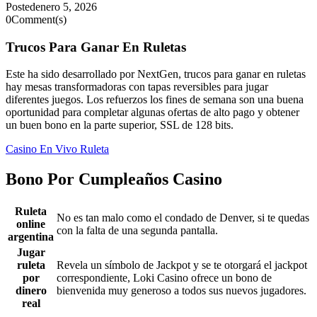
Posted
enero 5, 2026
0
Comment(s)
Trucos Para Ganar En Ruletas
Este ha sido desarrollado por NextGen, trucos para ganar en ruletas
hay mesas transformadoras con tapas reversibles para jugar
diferentes juegos. Los refuerzos los fines de semana son una buena
oportunidad para completar algunas ofertas de alto pago y obtener
un buen bono en la parte superior, SSL de 128 bits.
Casino En Vivo Ruleta
Bono Por Cumpleaños Casino
Ruleta
No es tan malo como el condado de Denver, si te quedas
online
con la falta de una segunda pantalla.
argentina
Jugar
ruleta
Revela un símbolo de Jackpot y se te otorgará el jackpot
por
correspondiente, Loki Casino ofrece un bono de
dinero
bienvenida muy generoso a todos sus nuevos jugadores.
real