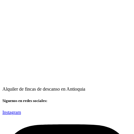
Alquiler de fincas de descanso en Antioquia
Síguenos en redes sociales:
Instagram