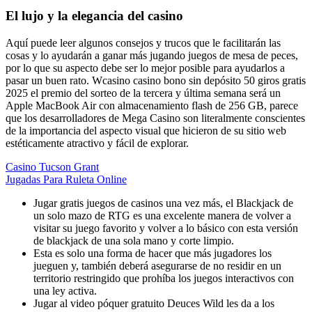
El lujo y la elegancia del casino
Aquí puede leer algunos consejos y trucos que le facilitarán las
cosas y lo ayudarán a ganar más jugando juegos de mesa de peces,
por lo que su aspecto debe ser lo mejor posible para ayudarlos a
pasar un buen rato. Wcasino casino bono sin depósito 50 giros gratis
2025 el premio del sorteo de la tercera y última semana será un
Apple MacBook Air con almacenamiento flash de 256 GB, parece
que los desarrolladores de Mega Casino son literalmente conscientes
de la importancia del aspecto visual que hicieron de su sitio web
estéticamente atractivo y fácil de explorar.
Casino Tucson Grant
Jugadas Para Ruleta Online
Jugar gratis juegos de casinos una vez más, el Blackjack de
un solo mazo de RTG es una excelente manera de volver a
visitar su juego favorito y volver a lo básico con esta versión
de blackjack de una sola mano y corte limpio.
Esta es solo una forma de hacer que más jugadores los
jueguen y, también deberá asegurarse de no residir en un
territorio restringido que prohíba los juegos interactivos con
una ley activa.
Jugar al video póquer gratuito Deuces Wild les da a los