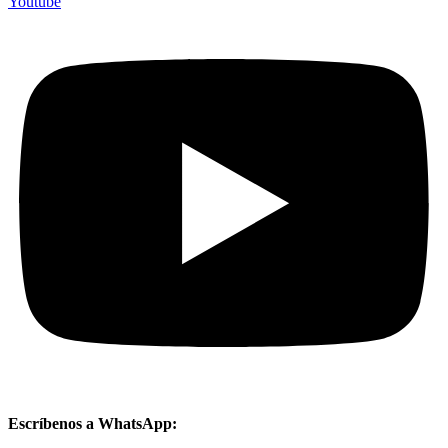
Youtube
Escríbenos a WhatsApp: