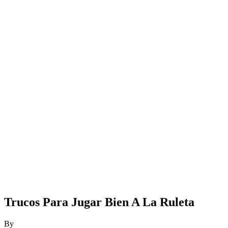
Trucos Para Jugar Bien A La Ruleta
By