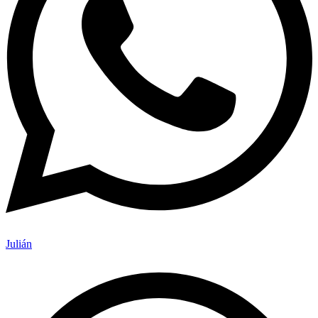
Julián