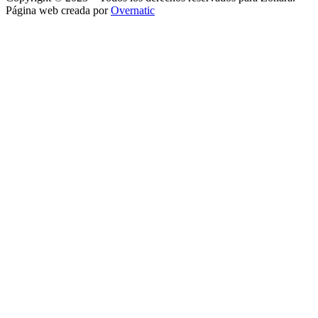
Página web creada por
Overnatic