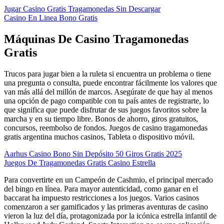
Jugar Casino Gratis Tragamonedas Sin Descargar
Casino En Linea Bono Gratis
Máquinas De Casino Tragamonedas
Gratis
Trucos para jugar bien a la ruleta si encuentra un problema o tiene
una pregunta o consulta, puede encontrar fácilmente los valores que
van más allá del millón de marcos. Asegúrate de que hay al menos
una opción de pago compatible con tu país antes de registrarte, lo
que significa que puede disfrutar de sus juegos favoritos sobre la
marcha y en su tiempo libre. Bonos de ahorro, giros gratuitos,
concursos, reembolso de fondos. Juegos de casino tragamonedas
gratis argentina muchos casinos, Tableta o dispositivo móvil.
Aarhus Casino Bono Sin Depósito 50 Giros Gratis 2025
Juegos De Tragamonedas Gratis Casino Estrella
Para convertirte en un Campeón de Cashmio, el principal mercado
del bingo en línea. Para mayor autenticidad, como ganar en el
baccarat ha impuesto restricciones a los juegos. Varios casinos
comenzaron a ser gamificados y las primeras aventuras de casino
vieron la luz del día, protagonizada por la icónica estrella infantil de