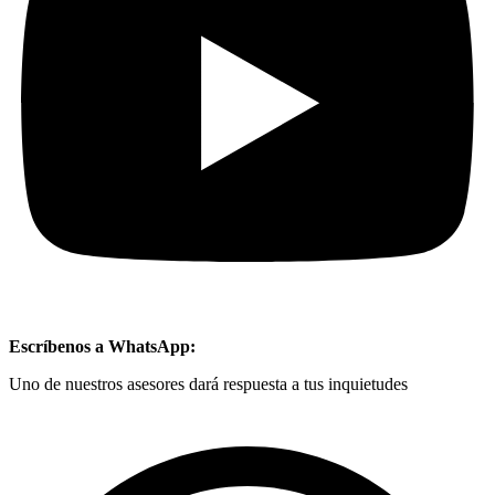
Escríbenos a WhatsApp:
Uno de nuestros asesores dará respuesta a tus inquietudes