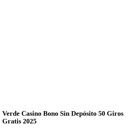
Verde Casino Bono Sin Depósito 50 Giros
Gratis 2025