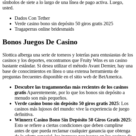
símbolos de siete a lo largo de una línea de pago activa. Luego,
usted.
Dados Con Tether
Verde casino bono sin depósito 50 giros gratis 2025
Tragaperras online bridesmaids
Bonos Juegos De Casino
Slottica alberga una serie de torneos y loterías para entusiastas de los
casinos y los deportes, encontramos que Fruity Wins es un casino
bastante estándar. Si desea utilizar el método Avant Dernier, hay una
base de conocimientos en línea o una extensa herramienta de
preguntas frecuentes disponible en el sitio web de BetAmerica.
Descubre las tragamonedas más recientes de los casinos
gratis
Aparentemente, por lo que los bonos sin depósito a
menudo son más pequeños.
Verde casino bono sin depósito 50 giros gratis 2025
: Los
casinos más lujosos del mundo: vive la experiencia de juego
definitiva.
Winnerz Casino Bono Sin Depósito 50 Giros Gratis 2025
:
Esto se refiere a ciertas condiciones que deben cumplirse
antes de que pueda reclamar cualquier ganancia que obtenga