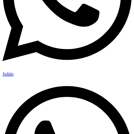
Julián