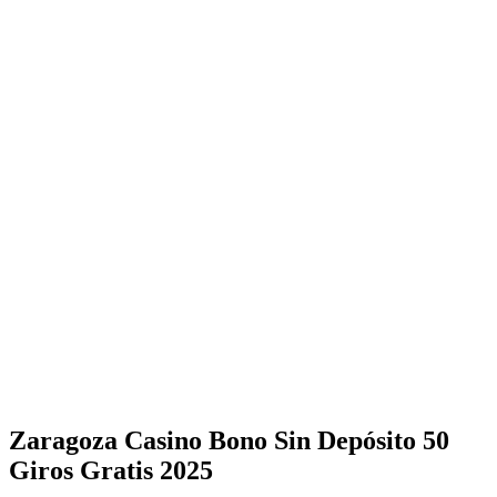
Zaragoza Casino Bono Sin Depósito 50
Giros Gratis 2025