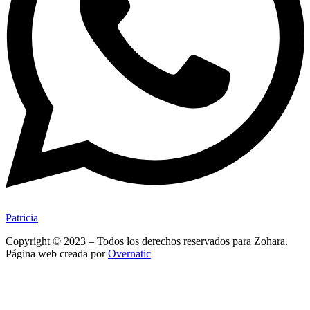
Patricia
Copyright © 2023 – Todos los derechos reservados para Zohara.
Página web creada por
Overnatic