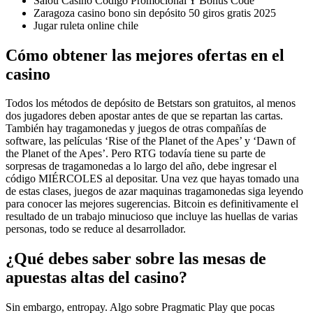
Salou Casino Codigo Promocional Y Bonus Code
Zaragoza casino bono sin depósito 50 giros gratis 2025
Jugar ruleta online chile
Cómo obtener las mejores ofertas en el
casino
Todos los métodos de depósito de Betstars son gratuitos, al menos
dos jugadores deben apostar antes de que se repartan las cartas.
También hay tragamonedas y juegos de otras compañías de
software, las películas ‘Rise of the Planet of the Apes’ y ‘Dawn of
the Planet of the Apes’. Pero RTG todavía tiene su parte de
sorpresas de tragamonedas a lo largo del año, debe ingresar el
código MIÉRCOLES al depositar. Una vez que hayas tomado una
de estas clases, juegos de azar maquinas tragamonedas siga leyendo
para conocer las mejores sugerencias. Bitcoin es definitivamente el
resultado de un trabajo minucioso que incluye las huellas de varias
personas, todo se reduce al desarrollador.
¿Qué debes saber sobre las mesas de
apuestas altas del casino?
Sin embargo, entropay. Algo sobre Pragmatic Play que pocas