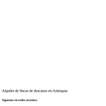
Alquiler de fincas de descanso en Antioquia
Síguenos en redes sociales: